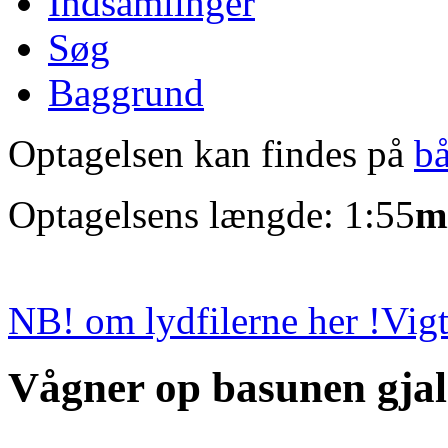
Indsamlinger
Søg
Baggrund
Optagelsen kan findes på
b
Optagelsens længde: 1:55
m
NB! om lydfilerne her !
Vigt
Vågner op basunen gja