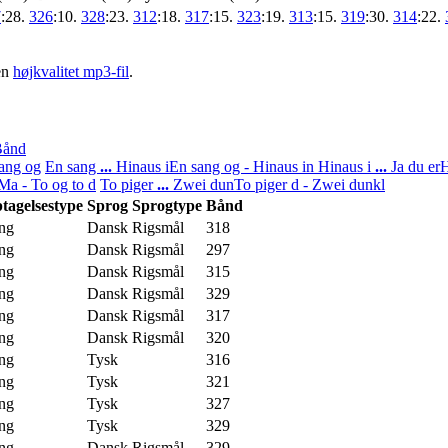
7
:28.
326
:10.
328
:23.
312
:18.
317
:15.
323
:19.
313
:15.
319
:30.
314
:22.
en
højkvalitet mp3-fil
.
Bånd
sang og
En sang
...
Hinaus i
En sang og - Hinaus in
Hinaus i
...
Ja du er
H
Ma - To og to d
To piger
...
Zwei dun
To piger d - Zwei dunkl
tagelsestype
Sprog
Sprogtype
Bånd
ng
Dansk
Rigsmål
318
ng
Dansk
Rigsmål
297
ng
Dansk
Rigsmål
315
ng
Dansk
Rigsmål
329
ng
Dansk
Rigsmål
317
ng
Dansk
Rigsmål
320
ng
Tysk
316
ng
Tysk
321
ng
Tysk
327
ng
Tysk
329
ng
Dansk
Rigsmål
329