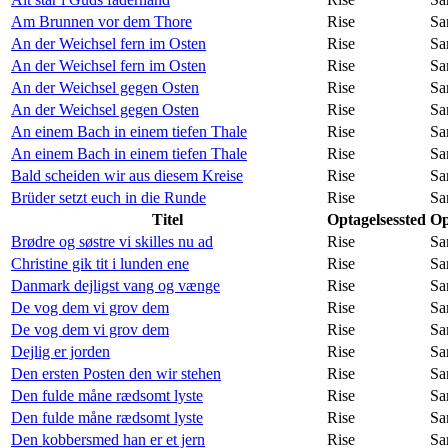
Am Brunnen vor dem Thore
Rise
Sa
An der Weichsel fern im Osten
Rise
Sa
An der Weichsel fern im Osten
Rise
Sa
An der Weichsel gegen Osten
Rise
Sa
An der Weichsel gegen Osten
Rise
Sa
An einem Bach in einem tiefen Thale
Rise
Sa
An einem Bach in einem tiefen Thale
Rise
Sa
Bald scheiden wir aus diesem Kreise
Rise
Sa
Brüder setzt euch in die Runde
Rise
Sa
Titel
Optagelsessted
Op
Brødre og søstre vi skilles nu ad
Rise
Sa
Christine gik tit i lunden ene
Rise
Sa
Danmark dejligst vang og vænge
Rise
Sa
De vog dem vi grov dem
Rise
Sa
De vog dem vi grov dem
Rise
Sa
Dejlig er jorden
Rise
Sa
Den ersten Posten den wir stehen
Rise
Sa
Den fulde måne rædsomt lyste
Rise
Sa
Den fulde måne rædsomt lyste
Rise
Sa
Den kobbersmed han er et jern
Rise
Sa