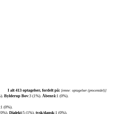
I alt 413 optagelser, fordelt på:
[emne: optagelser (procentdel)]
%).
Bylderup Bov
:3 (1%).
Åbenrå
:1 (0%).
:1 (0%).
 (0%).
Dialekt
:5 (1%).
tysk/dansk
:1 (0%).