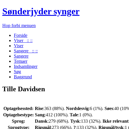
Sønderjyder synger
Hop forbi menuen
Forside
Viser :: ::
Viser
Sangere :: ::
Sangere
Temaer
Indsamlinger
Søg
Baggrund
Tille Davidsen
Optagelsessted:
Rise
:363 (88%).
Nordslesvig
:6 (1%).
Søes
:40 (10
Optagelsestype:
Sang
:412 (100%).
Tale
:1 (0%).
Sprog:
Dansk
:279 (68%).
Tysk
:133 (32%).
Ikke relevant
Sprogtype:
Rigsmål
:273 (66%).
?
:133 (32%).
Rigsmål/tysk
:1