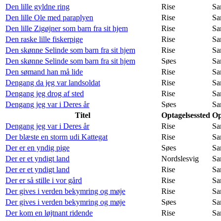
Den lille gyldne ring
Rise
Sa
Den lille Ole med paraplyen
Rise
Sa
Den lille Zigøjner som barn fra sit hjem
Rise
Sa
Den raske lille fiskerpige
Rise
Sa
Den skønne Selinde som barn fra sit hjem
Rise
Sa
Den skønne Selinde som barn fra sit hjem
Søes
Sa
Den sømand han må lide
Rise
Sa
Dengang da jeg var landsoldat
Rise
Sa
Dengang jeg drog af sted
Rise
Sa
Dengang jeg var i Deres år
Søes
Sa
Titel
Optagelsessted
Op
Dengang jeg var i Deres år
Rise
Sa
Der blæste en storm udi Kattegat
Rise
Sa
Der er en yndig pige
Søes
Sa
Der er et yndigt land
Nordslesvig
Sa
Der er et yndigt land
Rise
Sa
Der er så stille i vor gård
Rise
Sa
Der gives i verden bekymring og møje
Rise
Sa
Der gives i verden bekymring og møje
Søes
Sa
Der kom en løjtnant ridende
Rise
Sa