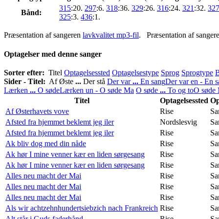
315
:20.
297
:6.
318
:36.
329
:26.
316
:24.
321
:32.
32
Bånd:
325
:3.
436
:1.
Præsentation af sangeren
lavkvalitet mp3-fil
. Præsentation af sanger
Optagelser med denne sanger
Sorter efter:
Titel
Optagelsessted
Optagelsestype
Sprog
Sprogtype
Sider - Titel:
Af Øste
...
Der stå
Der var
...
En sang
Der var en - En 
Lærken
...
O søde
Lærken un - O søde Ma
O søde
...
To og to
O søde 
Titel
Optagelsessted
Op
Af Østerhavets vove
Rise
Sa
Afsted fra hjemmet beklemt jeg iler
Nordslesvig
Sa
Afsted fra hjemmet beklemt jeg iler
Rise
Sa
Ak bliv dog med din nåde
Rise
Sa
Ak hør I mine venner kær en liden sørgesang
Rise
Sa
Ak hør I mine venner kær en liden sørgesang
Rise
Sa
Alles neu macht der Mai
Rise
Sa
Alles neu macht der Mai
Rise
Sa
Alles neu macht der Mai
Rise
Sa
Als wir achtzehnhundertsiebzich nach Frankreich
Rise
Sa
Alt står i Guds faderhånd
Rise
Sa