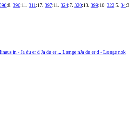
398
:8.
396
:11.
311
:17.
397
:11.
324
:7.
320
:13.
399
:10.
322
:5.
34
:3.
inaus in - Ja du er d
Ja du er
...
Længe n
Ja du er d - Længe nok