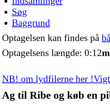
Indsamlinger
Søg
Baggrund
Optagelsen kan findes på
b
Optagelsens længde: 0:12
m
NB! om lydfilerne her !
Vigt
Ag til Ribe og køb en p