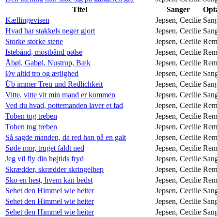
Titel
Sanger
Opta
Kællingevisen
Jepsen, Cecilie
San
Hvad har stakkels neger gjort
Jepsen, Cecilie
San
Storke storke stene
Jepsen, Cecilie
Rem
Istebånd, mostbånd pølse
Jepsen, Cecilie
Rem
Åbøl, Gabøl, Nustrup, Bæk
Jepsen, Cecilie
Rem
Øv altid tro og ærlighed
Jepsen, Cecilie
San
Üb immer Treu und Redlichkeit
Jepsen, Cecilie
San
Vitte, vitte vit min mand er kommen
Jepsen, Cecilie
San
Ved du hvad, pottemanden laver et fad
Jepsen, Cecilie
Rem
Toben tog treben
Jepsen, Cecilie
Rem
Toben tog treben
Jepsen, Cecilie
Rem
Så sagde manden, da red han på en galt
Jepsen, Cecilie
Rem
Søde mor, truget faldt ned
Jepsen, Cecilie
Rem
Jeg vil fly din højtids fryd
Jepsen, Cecilie
San
Skrædder, skrædder skringelbep
Jepsen, Cecilie
Rem
Sko en hest, hvem kan bedst
Jepsen, Cecilie
Rem
Sehet den Himmel wie heiter
Jepsen, Cecilie
San
Sehet den Himmel wie heiter
Jepsen, Cecilie
San
Sehet den Himmel wie heiter
Jepsen, Cecilie
San