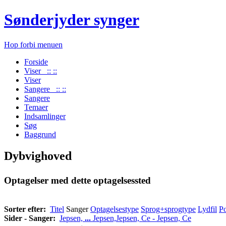
Sønderjyder synger
Hop forbi menuen
Forside
Viser :: ::
Viser
Sangere :: ::
Sangere
Temaer
Indsamlinger
Søg
Baggrund
Dybvighoved
Optagelser med dette optagelsessted
Sorter efter:
Titel
Sanger
Optagelsestype
Sprog+sprogtype
Lydfil
Po
Sider - Sanger:
Jepsen,
...
Jepsen,
Jepsen, Ce - Jepsen, Ce