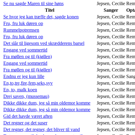
Se nu sagde Maren til sine høns
Jepsen, Cecilie
Rem
Titel
Sanger
Opta
Se hvor jeg kan træffe det, sagde konen
Jepsen, Cecilie
Rem
Fru, fru luk døren op
Jepsen, Cecilie
Rem
Rummelpotremsen
Jepsen, Cecilie
Rem
Fru, fru luk døren op
Jepsen, Cecilie
Rem
Det slår til ligesom ved skrædderens barsel
Jepsen, Cecilie
Rem
Engang ved sommertid
Jepsen, Cecilie
Rem
Fra møllen og til (kjøllen)
Jepsen, Cecilie
Rem
Engang ved sommertid
Jepsen, Cecilie
Rem
Fra møllen og til (kjøllen)
Jepsen, Cecilie
Rem
Endnu er jeg kun lille
Jepsen, Cecilie
San
En,to,tre,fire,fem,seks,syv
Jepsen, Cecilie
Rem
En, to, malk koen
Jepsen, Cecilie
Rem
Drej saven, (mussemau)
Jepsen, Cecilie
Rem
Dikke dikke dum, jeg så min oldemor komme
Jepsen, Cecilie
Rem
Dikke dikke dum, jeg så min oldemor komme
Jepsen, Cecilie
Rem
Gid det havde været aften
Jepsen, Cecilie
Rem
Det regner og det suser
Jepsen, Cecilie
Rem
Det regner, det regner, det bliver til vand
Jepsen, Cecilie
Rem