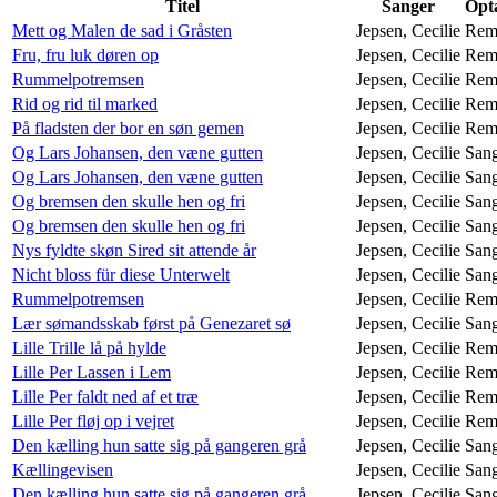
Titel
Sanger
Opta
Mett og Malen de sad i Gråsten
Jepsen, Cecilie
Rem
Fru, fru luk døren op
Jepsen, Cecilie
Rem
Rummelpotremsen
Jepsen, Cecilie
Rem
Rid og rid til marked
Jepsen, Cecilie
Rem
På fladsten der bor en søn gemen
Jepsen, Cecilie
Rem
Og Lars Johansen, den væne gutten
Jepsen, Cecilie
San
Og Lars Johansen, den væne gutten
Jepsen, Cecilie
San
Og bremsen den skulle hen og fri
Jepsen, Cecilie
San
Og bremsen den skulle hen og fri
Jepsen, Cecilie
San
Nys fyldte skøn Sired sit attende år
Jepsen, Cecilie
San
Nicht bloss für diese Unterwelt
Jepsen, Cecilie
San
Rummelpotremsen
Jepsen, Cecilie
Rem
Lær sømandsskab først på Genezaret sø
Jepsen, Cecilie
San
Lille Trille lå på hylde
Jepsen, Cecilie
Rem
Lille Per Lassen i Lem
Jepsen, Cecilie
Rem
Lille Per faldt ned af et træ
Jepsen, Cecilie
Rem
Lille Per fløj op i vejret
Jepsen, Cecilie
Rem
Den kælling hun satte sig på gangeren grå
Jepsen, Cecilie
San
Kællingevisen
Jepsen, Cecilie
San
Den kælling hun satte sig på gangeren grå
Jepsen, Cecilie
San