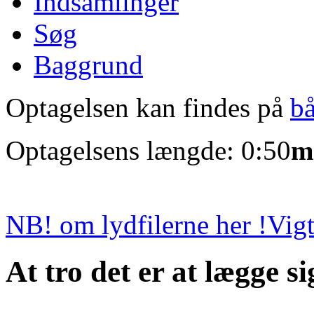
Indsamlinger
Søg
Baggrund
Optagelsen kan findes på
b
Optagelsens længde: 0:50
m
NB! om lydfilerne her !
Vigt
At tro det er at lægge s