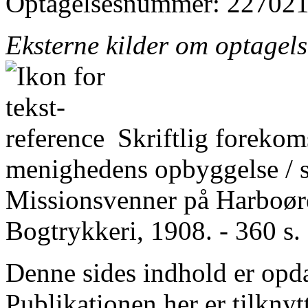
Optagelsesnummer: 227021
Eksterne kilder om optagel
Skriftlig forekom
menighedens opbyggelse / 
Missionsvenner på Harboøre
Bogtrykkeri, 1908. - 360 s.
Denne sides indhold er opda
Publikationen her er tilknyt