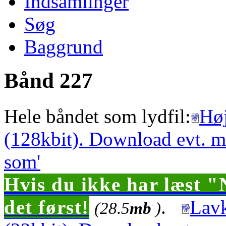
Indsamlinger
Søg
Baggrund
Bånd 227
Hele båndet som lydfil:
Høj
(128kbit). Download evt. m
som'
Hvis du ikke har læst "
det først!
.
Lavk
(28.5
mb
)