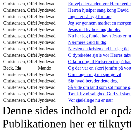
Christensen, Offel
Jyndevad
En vej eller anden vor Herre ved 
Christensen, Offel
Jyndevad
Herren hjælper sang kong David
Christensen, Offel
Jyndevad
Ingen er så tryg for fare
Christensen, Offel
Jyndevad
Jeg ser gennem mørket en morgen
Christensen, Offel
Jyndevad
Jesus mit liv hos mig du bliv
Christensen, Offel
Jyndevad
Nu har jeg fundet havn Jesus er m
Christensen, Offel
Jyndevad
Nærmere Gud til dig
Christensen, Offel
Jyndevad
Næsten en kristen end har jeg tid
Christensen, Offel
Jyndevad
O dyrekøbte sjæle vor Herres tabt
Christensen, Offel
Jyndevad
O kom dog til Frelseren tro på ha
Beck, Ida
Mandø
Og der var en skøri jomfru på vor
Christensen, Offel
Jyndevad
Om nogen mig nu spørge vil
Christensen, Offel
Jyndevad
Sig hvad betyder dette dog
Christensen, Offel
Jyndevad
Så vide om land som sol monne g
Christensen, Offel
Jyndevad
Tænk hvad salighed Gud vil skæ
Christensen, Offel
Jyndevad
Vor sjælelæge nu er nær
Denne sides indhold er opda
Publikationen her er tilknyt