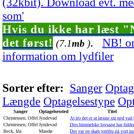
(32kbit). Download evt. me
som'
Hvis du ikke har læst "
det først!
.
NB! om
(7.1
mb
)
information om lydfiler
Sorter efter:
Sanger
Optag
Længde
Optagelsestype
Opt
Sanger
Optagelsessted
Titel
Christensen, Offel
Jyndevad
At tro det er at lægge sig ned vad 
Christensen, Offel
Jyndevad
Den himmelske lovsang har fulder
Beck, Ida
Mandø
Der var en skøn jomfru på vort la