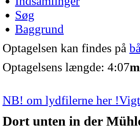
Indsamlinger
Søg
Baggrund
Optagelsen kan findes på
b
Optagelsens længde: 4:07
m
NB! om lydfilerne her !
Vigt
Dort unten in der Mühl