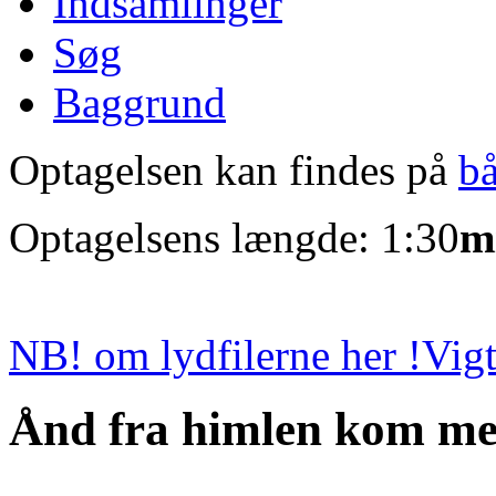
Indsamlinger
Søg
Baggrund
Optagelsen kan findes på
b
Optagelsens længde: 1:30
m
NB! om lydfilerne her !
Vigt
Ånd fra himlen kom m