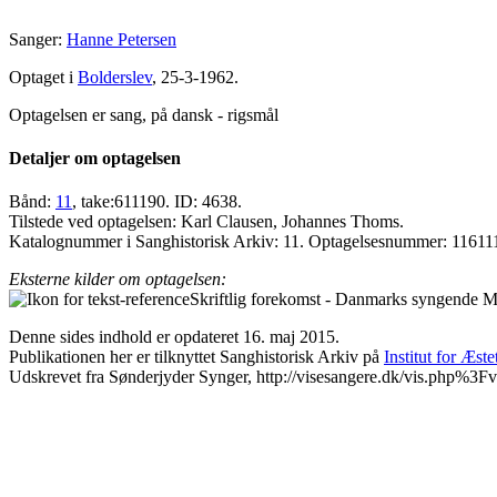
Sanger:
Hanne Petersen
Optaget i
Bolderslev
, 25-3-1962.
Optagelsen er sang, på dansk - rigsmål
Detaljer om optagelsen
Bånd:
11
, take:611190. ID: 4638.
Tilstede ved optagelsen: Karl Clausen, Johannes Thoms.
Katalognummer i Sanghistorisk Arkiv: 11. Optagelsesnummer: 11611
Eksterne kilder om optagelsen:
Skriftlig forekomst - Danmarks syngende Ma
Denne sides indhold er opdateret 16. maj 2015.
Publikationen her er tilknyttet Sanghistorisk Arkiv på
Institut for Æst
Udskrevet fra Sønderjyder Synger, http://visesangere.dk/vis.php%