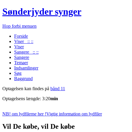
Sønderjyder synger
Hop forbi menuen
Forside
Viser :: ::
Viser
Sangere :: ::
Sangere
Temaer
Indsamlinger
Søg
Baggrund
Optagelsen kan findes på
bånd 11
Optagelsens længde: 3:20
min
NB! om lydfilerne her !
Vigtig information om lydfiler
Vil De købe, vil De købe