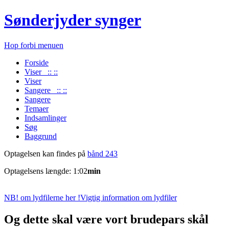
Sønderjyder synger
Hop forbi menuen
Forside
Viser :: ::
Viser
Sangere :: ::
Sangere
Temaer
Indsamlinger
Søg
Baggrund
Optagelsen kan findes på
bånd 243
Optagelsens længde: 1:02
min
NB! om lydfilerne her !
Vigtig information om lydfiler
Og dette skal være vort brudepars skål