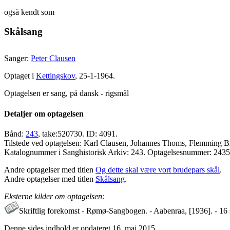
også kendt som
Skålsang
Sanger:
Peter Clausen
Optaget i
Kettingskov
, 25-1-1964.
Optagelsen er sang, på dansk - rigsmål
Detaljer om optagelsen
Bånd:
243
, take:520730. ID: 4091.
Tilstede ved optagelsen: Karl Clausen, Johannes Thoms, Flemming Bi
Katalognummer i Sanghistorisk Arkiv: 243. Optagelsesnummer: 243
Andre optagelser med titlen
Og dette skal være vort brudepars skål
.
Andre optagelser med titlen
Skålsang
.
Eksterne kilder om optagelsen:
Skriftlig forekomst - Rømø-Sangbogen. - Aabenraa, [1936]. - 16 s
Denne sides indhold er opdateret 16. maj 2015.