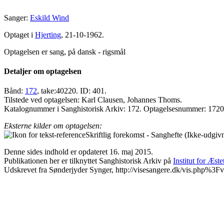
Sanger:
Eskild Wind
Optaget i
Hjerting
, 21-10-1962.
Optagelsen er sang, på dansk - rigsmål
Detaljer om optagelsen
Bånd:
172
, take:40220. ID: 401.
Tilstede ved optagelsen: Karl Clausen, Johannes Thoms.
Katalognummer i Sanghistorisk Arkiv: 172. Optagelsesnummer: 172
Eksterne kilder om optagelsen:
Skriftlig forekomst - Sanghefte (Ikke-udgiv
Denne sides indhold er opdateret 16. maj 2015.
Publikationen her er tilknyttet Sanghistorisk Arkiv på
Institut for Æst
Udskrevet fra Sønderjyder Synger, http://visesangere.dk/vis.php%3