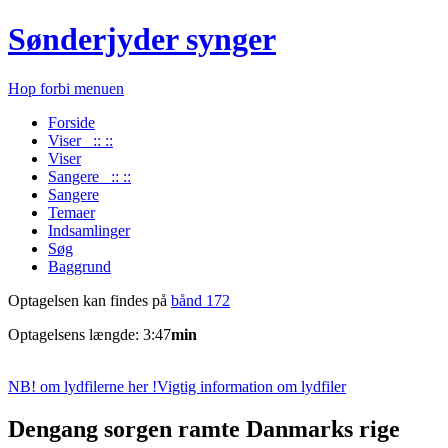
Sønderjyder synger
Hop forbi menuen
Forside
Viser :: ::
Viser
Sangere :: ::
Sangere
Temaer
Indsamlinger
Søg
Baggrund
Optagelsen kan findes på
bånd 172
Optagelsens længde: 3:47
min
NB! om lydfilerne her !
Vigtig information om lydfiler
Dengang sorgen ramte Danmarks rige