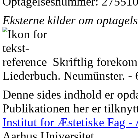
Optagelsesnummer: 275510
Eksterne kilder om optagel
Skriftlig foreko
Liederbuch. Neumünster. - 
Denne sides indhold er opda
Publikationen her er tilknyt
Institut for Æstetiske Fag 
Aarhus Universitet.