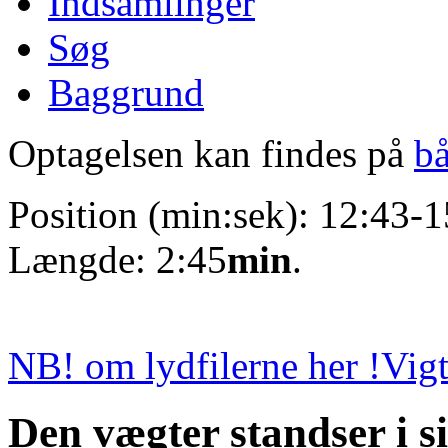
Indsamlinger
Søg
Baggrund
Optagelsen kan findes på
b
Position (min:sek): 12:43-1
Længde: 2:45
min
.
NB! om lydfilerne her !
Vigt
Den vægter standser i si