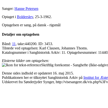
Sanger:
Hanne Petersen
Optaget i
Bolderslev
, 25-3-1962.
Optagelsen er sang, på dansk - rigsmål
Detaljer om optagelsen
Bånd:
11
, take:440200. ID: 3453.
Tilstede ved optagelsen: Karl Clausen, Johannes Thoms.
Katalognummer i Sanghistorisk Arkiv: 11. Optagelsesnummer: 11440
Eksterne kilder om optagelsen:
Skriftlig forekomst - Sanghefte (Ikke-udgiv
Denne sides indhold er opdateret 16. maj 2015.
Publikationen her er tilknyttet Sanghistorisk Arkiv på
Institut for Æst
Udskrevet fra Sønderjyder Synger, http://visesangere.dk/vis.php%