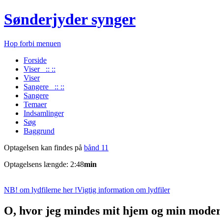
Sønderjyder synger
Hop forbi menuen
Forside
Viser :: ::
Viser
Sangere :: ::
Sangere
Temaer
Indsamlinger
Søg
Baggrund
Optagelsen kan findes på
bånd 11
Optagelsens længde: 2:48
min
NB! om lydfilerne her !
Vigtig information om lydfiler
O, hvor jeg mindes mit hjem og min mode