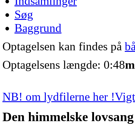
Indsamlinger
Søg
Baggrund
Optagelsen kan findes på
b
Optagelsens længde: 0:48
m
NB! om lydfilerne her !
Vigt
Den himmelske lovsang 