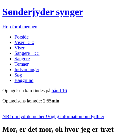
Sønderjyder synger
Hop forbi menuen
Forside
Viser :: ::
Viser
Sangere :: ::
Sangere
Temaer
Indsamlinger
Søg
Baggrund
Optagelsen kan findes på
bånd 16
Optagelsens længde: 2:55
min
NB! om lydfilerne her !
Vigtig information om lydfiler
Mor, er det mor, oh hvor jeg er træt