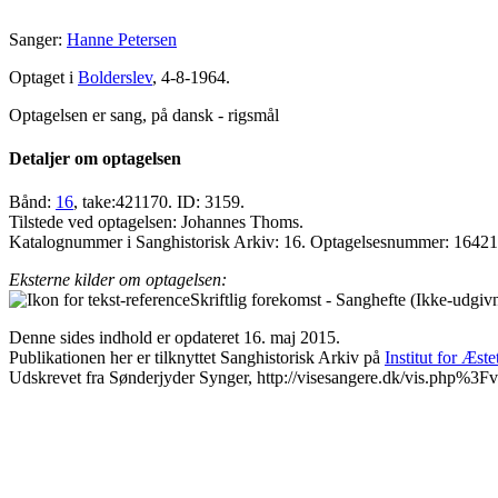
Sanger:
Hanne Petersen
Optaget i
Bolderslev
, 4-8-1964.
Optagelsen er sang, på dansk - rigsmål
Detaljer om optagelsen
Bånd:
16
, take:421170. ID: 3159.
Tilstede ved optagelsen: Johannes Thoms.
Katalognummer i Sanghistorisk Arkiv: 16. Optagelsesnummer: 16421
Eksterne kilder om optagelsen:
Skriftlig forekomst - Sanghefte (Ikke-udgiv
Denne sides indhold er opdateret 16. maj 2015.
Publikationen her er tilknyttet Sanghistorisk Arkiv på
Institut for Æst
Udskrevet fra Sønderjyder Synger, http://visesangere.dk/vis.php%