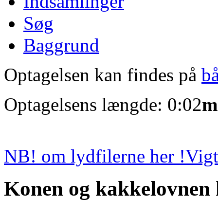
Indsamlinger
Søg
Baggrund
Optagelsen kan findes på
b
Optagelsens længde: 0:02
m
NB! om lydfilerne her !
Vigt
Konen og kakkelovnen h