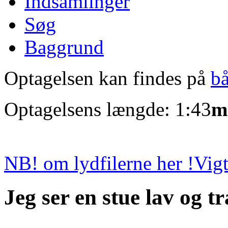
Indsamlinger
Søg
Baggrund
Optagelsen kan findes på
b
Optagelsens længde: 1:43
m
NB! om lydfilerne her !
Vigt
Jeg ser en stue lav og t