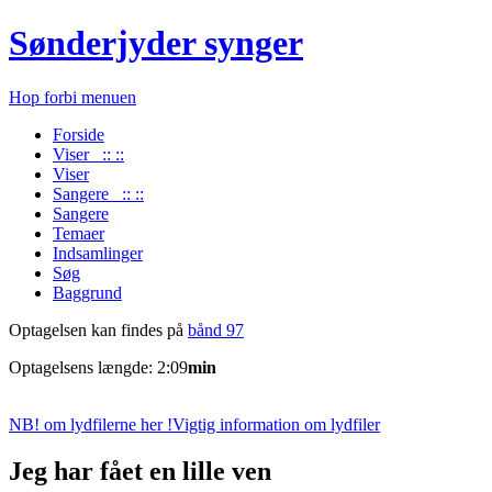
Sønderjyder synger
Hop forbi menuen
Forside
Viser :: ::
Viser
Sangere :: ::
Sangere
Temaer
Indsamlinger
Søg
Baggrund
Optagelsen kan findes på
bånd 97
Optagelsens længde: 2:09
min
NB! om lydfilerne her !
Vigtig information om lydfiler
Jeg har fået en lille ven