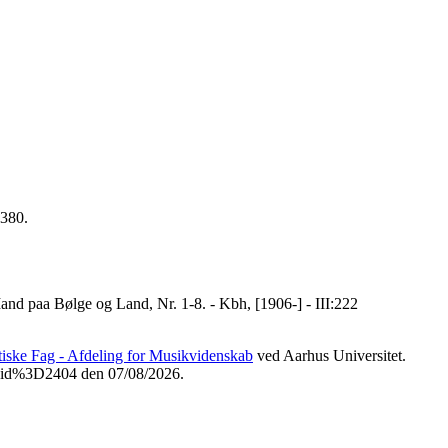
1380.
nd paa Bølge og Land, Nr. 1-8. - Kbh, [1906-] - III:222
etiske Fag - Afdeling for Musikvidenskab
ved Aarhus Universitet.
3Fvid%3D2404 den 07/08/2026.