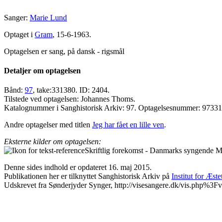
Sanger:
Marie Lund
Optaget i
Gram
, 15-6-1963.
Optagelsen er sang, på dansk - rigsmål
Detaljer om optagelsen
Bånd:
97
, take:331380. ID: 2404.
Tilstede ved optagelsen: Johannes Thoms.
Katalognummer i Sanghistorisk Arkiv: 97. Optagelsesnummer: 9733
Andre optagelser med titlen
Jeg har fået en lille ven
.
Eksterne kilder om optagelsen:
Skriftlig forekomst - Danmarks syngende Ma
Denne sides indhold er opdateret 16. maj 2015.
Publikationen her er tilknyttet Sanghistorisk Arkiv på
Institut for Æst
Udskrevet fra Sønderjyder Synger, http://visesangere.dk/vis.php%