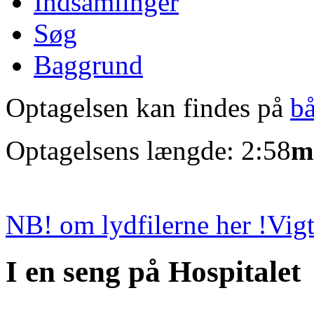
Indsamlinger
Søg
Baggrund
Optagelsen kan findes på
b
Optagelsens længde: 2:58
m
NB! om lydfilerne her !
Vigt
I en seng på Hospitalet