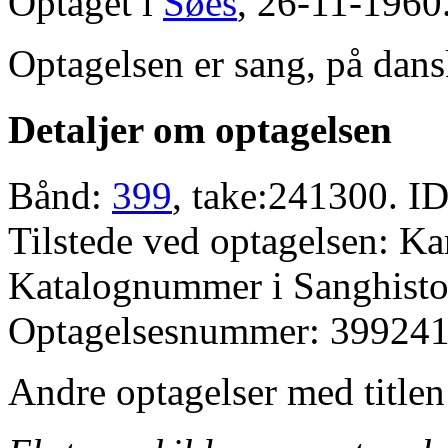
Optaget i
Søes
, 26-11-1960
Optagelsen er sang, på dans
Detaljer om optagelsen
Bånd:
399
, take:241300. ID
Tilstede ved optagelsen: K
Katalognummer i Sanghistor
Optagelsesnummer: 399241
Andre optagelser med title