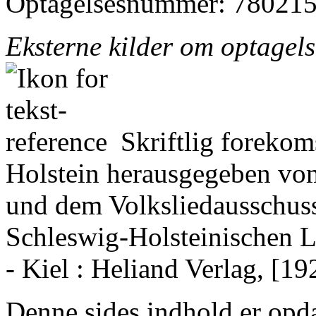
Optagelsesnummer: 780215
Eksterne kilder om optagel
Skriftlig forekom
Holstein herausgegeben vo
und dem Volksliedausschus
Schleswig-Holsteinischen Li
- Kiel : Heliand Verlag, [19
Denne sides indhold er opda