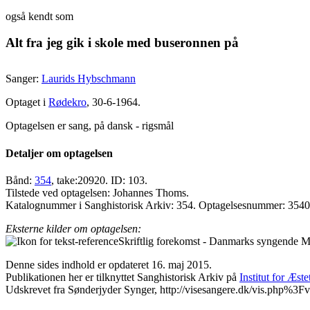
også kendt som
Alt fra jeg gik i skole med buseronnen på
Sanger:
Laurids Hybschmann
Optaget i
Rødekro
, 30-6-1964.
Optagelsen er sang, på dansk - rigsmål
Detaljer om optagelsen
Bånd:
354
, take:20920. ID: 103.
Tilstede ved optagelsen: Johannes Thoms.
Katalognummer i Sanghistorisk Arkiv: 354. Optagelsesnummer: 354
Eksterne kilder om optagelsen:
Skriftlig forekomst - Danmarks syngende Ma
Denne sides indhold er opdateret 16. maj 2015.
Publikationen her er tilknyttet Sanghistorisk Arkiv på
Institut for Æst
Udskrevet fra Sønderjyder Synger, http://visesangere.dk/vis.php%3