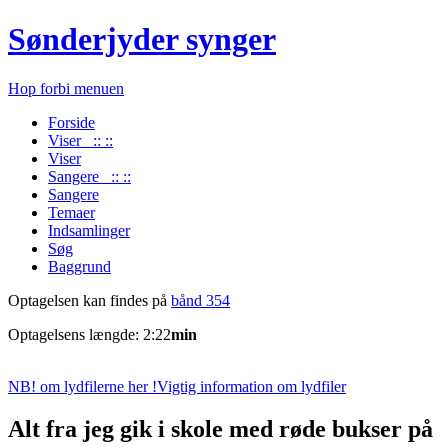
Sønderjyder synger
Hop forbi menuen
Forside
Viser :: ::
Viser
Sangere :: ::
Sangere
Temaer
Indsamlinger
Søg
Baggrund
Optagelsen kan findes på
bånd 354
Optagelsens længde: 2:22
min
NB! om lydfilerne her !
Vigtig information om lydfiler
Alt fra jeg gik i skole med røde bukser på