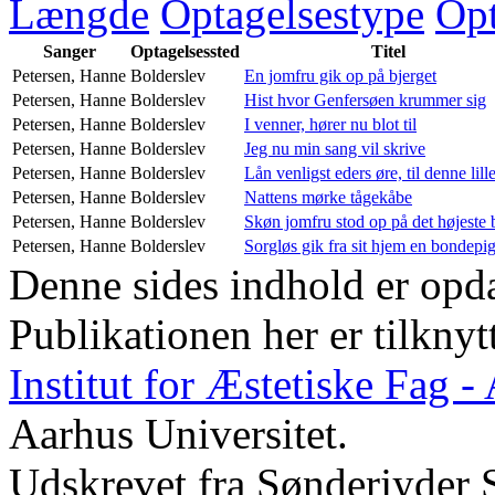
Længde
Optagelsestype
Opt
Sanger
Optagelsessted
Titel
Petersen, Hanne
Bolderslev
En jomfru gik op på bjerget
Petersen, Hanne
Bolderslev
Hist hvor Genfersøen krummer sig
Petersen, Hanne
Bolderslev
I venner, hører nu blot til
Petersen, Hanne
Bolderslev
Jeg nu min sang vil skrive
Petersen, Hanne
Bolderslev
Lån venligst eders øre, til denne lill
Petersen, Hanne
Bolderslev
Nattens mørke tågekåbe
Petersen, Hanne
Bolderslev
Skøn jomfru stod op på det højeste 
Petersen, Hanne
Bolderslev
Sorgløs gik fra sit hjem en bondepi
Denne sides indhold er opda
Publikationen her er tilknyt
Institut for Æstetiske Fag 
Aarhus Universitet.
Udskrevet fra Sønderjyder 