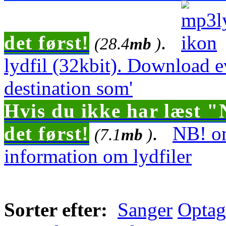
det først!
.
(28.4
mb
)
lydfil (32kbit). Download 
destination som'
Hvis du ikke har læst "
det først!
.
NB! om
(7.1
mb
)
information om lydfiler
Sorter efter:
Sanger
Optag