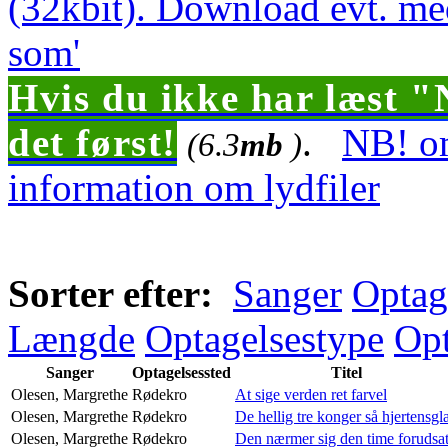
(32kbit). Download evt. me
som'
Hvis du ikke har læst "
det først!
.
NB! om
(6.3
mb
)
information om lydfiler
Sorter efter:
Sanger
Optag
Længde
Optagelsestype
Opt
Sanger
Optagelsessted
Titel
Olesen, Margrethe
Rødekro
At sige verden ret farvel
Olesen, Margrethe
Rødekro
De hellig tre konger så hjertensgl
Olesen, Margrethe
Rødekro
Den nærmer sig den time forudsa