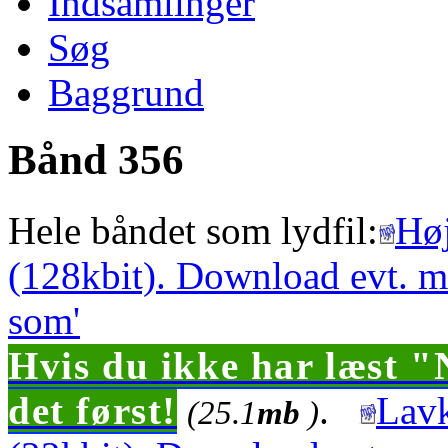
Indsamlinger
Søg
Baggrund
Bånd 356
Hele båndet som lydfil:
Høj
(128kbit). Download evt. m
som'
Hvis du ikke har læst "
det først!
.
Lavk
(25.1
mb
)