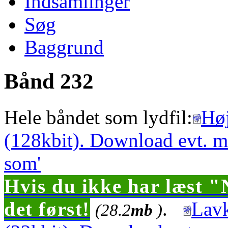
Indsamlinger
Søg
Baggrund
Bånd 232
Hele båndet som lydfil:
Høj
(128kbit). Download evt. m
som'
Hvis du ikke har læst "
det først!
.
Lavk
(28.2
mb
)