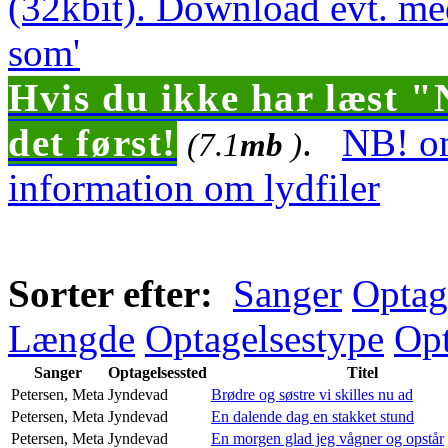
(32kbit). Download evt. me
som'
Hvis du ikke har læst "
det først!
.
NB! om
(7.1
mb
)
information om lydfiler
Sorter efter:
Sanger
Optag
Længde
Optagelsestype
Opt
Sanger
Optagelsessted
Titel
Petersen, Meta
Jyndevad
Brødre og søstre vi skilles nu ad
Petersen, Meta
Jyndevad
En dalende dag en stakket stund
Petersen, Meta
Jyndevad
En morgen glad jeg vågner og opstår