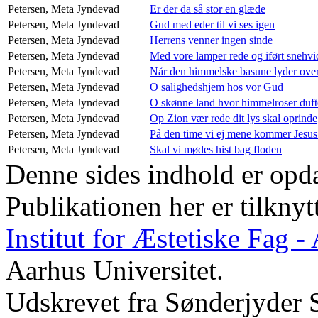
Petersen, Meta
Jyndevad
Er der da så stor en glæde
Petersen, Meta
Jyndevad
Gud med eder til vi ses igen
Petersen, Meta
Jyndevad
Herrens venner ingen sinde
Petersen, Meta
Jyndevad
Med vore lamper rede og iført snehvi
Petersen, Meta
Jyndevad
Når den himmelske basune lyder over
Petersen, Meta
Jyndevad
O salighedshjem hos vor Gud
Petersen, Meta
Jyndevad
O skønne land hvor himmelroser duft
Petersen, Meta
Jyndevad
Op Zion vær rede dit lys skal oprinde
Petersen, Meta
Jyndevad
På den time vi ej mene kommer Jesus
Petersen, Meta
Jyndevad
Skal vi mødes hist bag floden
Denne sides indhold er opda
Publikationen her er tilknyt
Institut for Æstetiske Fag 
Aarhus Universitet.
Udskrevet fra Sønderjyder 