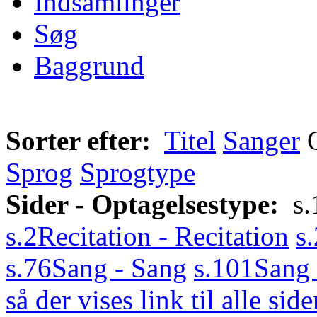
Indsamlinger
Søg
Baggrund
Sorter efter:
Titel
Sanger
Sprog
Sprogtype
Sider - Optagelsestype:
s.
s.2
Recitation - Recitation
s
s.76
Sang - Sang
s.101
Sang 
så der vises link til alle side