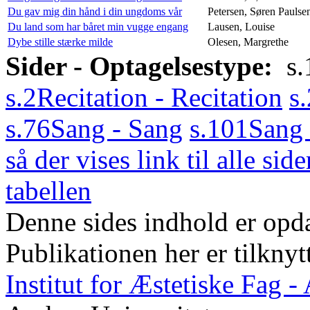
Du gav mig din hånd i din ungdoms vår
Petersen, Søren Paulse
Du land som har båret min vugge engang
Lausen, Louise
Dybe stille stærke milde
Olesen, Margrethe
Sider - Optagelsestype:
s.
s.2
Recitation - Recitation
s
s.76
Sang - Sang
s.101
Sang 
så der vises link til alle side
tabellen
Denne sides indhold er opda
Publikationen her er tilknyt
Institut for Æstetiske Fag 