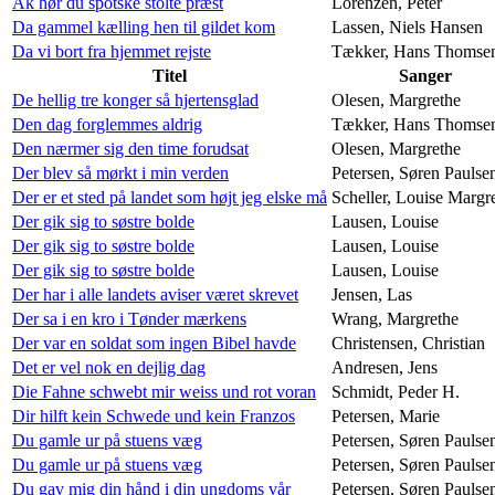
Ak hør du spotske stolte præst
Lorenzen, Peter
Da gammel kælling hen til gildet kom
Lassen, Niels Hansen
Da vi bort fra hjemmet rejste
Tækker, Hans Thomse
Titel
Sanger
De hellig tre konger så hjertensglad
Olesen, Margrethe
Den dag forglemmes aldrig
Tækker, Hans Thomse
Den nærmer sig den time forudsat
Olesen, Margrethe
Der blev så mørkt i min verden
Petersen, Søren Paulse
Der er et sted på landet som højt jeg elske må
Scheller, Louise Margr
Der gik sig to søstre bolde
Lausen, Louise
Der gik sig to søstre bolde
Lausen, Louise
Der gik sig to søstre bolde
Lausen, Louise
Der har i alle landets aviser været skrevet
Jensen, Las
Der sa i en kro i Tønder mærkens
Wrang, Margrethe
Der var en soldat som ingen Bibel havde
Christensen, Christian
Det er vel nok en dejlig dag
Andresen, Jens
Die Fahne schwebt mir weiss und rot voran
Schmidt, Peder H.
Dir hilft kein Schwede und kein Franzos
Petersen, Marie
Du gamle ur på stuens væg
Petersen, Søren Paulse
Du gamle ur på stuens væg
Petersen, Søren Paulse
Du gav mig din hånd i din ungdoms vår
Petersen, Søren Paulse