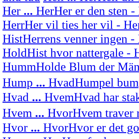
Her
...
Her
Her er den sten - 
Herr
Her vil ties her vil - H
Hist
Herrens venner ingen - 
Hold
Hist hvor nattergale 
Humm
Holde Blum der Mä
Hump
...
Hvad
Humpel bump
Hvad
...
Hvem
Hvad har sta
Hvem
...
Hvor
Hvem traver 
Hvor
...
Hvor
Hvor er det g