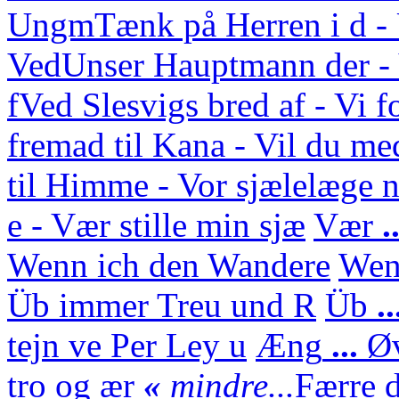
Ungm
Tænk på Herren i d 
Ved
Unser Hauptmann der - 
f
Ved Slesvigs bred af - Vi f
fremad til Kana - Vil du med
til Himme - Vor sjælelæge n
e - Vær stille min sjæ
Vær
.
Wenn ich den Wandere
We
Üb immer Treu und R
Üb
.
tejn ve Per Ley u
Æng
...
Ø
tro og ær
«
mindre...
Færre d