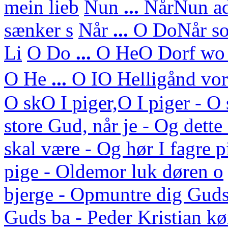
mein lieb
Nun
...
Når
Nun ad
sænker s
Når
...
O Do
Når so
Li
O Do
...
O He
O Dorf wo 
O He
...
O I
O Helligånd vor 
O sk
O I piger,O I piger - 
store Gud, når je - Og dett
skal være - Og hør I fagre p
pige - Oldemor luk døren o
bjerge - Opmuntre dig Guds
Guds ba - Peder Kristian kø