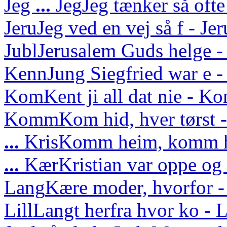
Jeg
...
Jeg
Jeg tænker så ofte
Jeru
Jeg ved en vej så f - J
Jubl
Jerusalem Guds helge - 
Kenn
Jung Siegfried war e - 
Kom
Kent ji all dat nie - Ko
Komm
Kom hid, hver tørs
...
Kris
Komm heim, komm he
...
Kær
Kristian var oppe o
Lang
Kære moder, hvorfor -
Lill
Langt herfra hvor ko - L