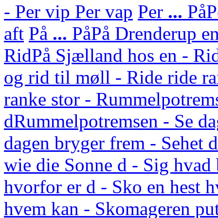
- Per vip Per vap
Per
...
På
P
aft
På
...
På
På Drenderup en 
Rid
På Sjælland hos en - Rid
og rid til møll - Ride ride r
ranke stor - Rummelpotrem
d
Rummelpotremsen - Se da
dagen bryger frem - Sehet
wie die Sonne d - Sig hvad 
hvorfor er d - Sko en hest 
hvem kan - Skomageren put