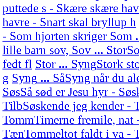
puttede s - Skære skære hav
havre - Snart skal bryllup h
- Som hjorten skriger
Som
lille barn sov,
Sov
...
Stor
So
fedt fl
Stor
...
Syng
Stork st
g
Syng
...
Så
Syng når du ale
Søs
Så sød er Jesu hyr - Sø
Tilb
Søskende jeg kender - 
Tomm
Timerne fremile, nat 
Tæn
Tommeltot faldt i va -