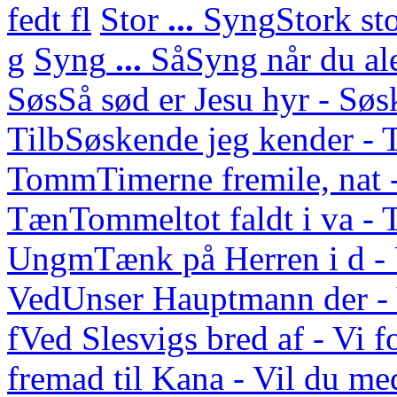
fedt fl
Stor
...
Syng
Stork st
g
Syng
...
Så
Syng når du ale
Søs
Så sød er Jesu hyr - Sø
Tilb
Søskende jeg kender - 
Tomm
Timerne fremile, nat 
Tæn
Tommeltot faldt i va -
Ungm
Tænk på Herren i d 
Ved
Unser Hauptmann der - 
f
Ved Slesvigs bred af - Vi f
fremad til Kana - Vil du med