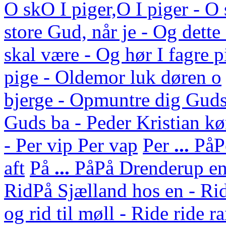
O sk
O I piger,O I piger - 
store Gud, når je - Og dett
skal være - Og hør I fagre p
pige - Oldemor luk døren o
bjerge - Opmuntre dig Guds
Guds ba - Peder Kristian kø
- Per vip Per vap
Per
...
På
P
aft
På
...
På
På Drenderup en 
Rid
På Sjælland hos en - Rid
og rid til møll - Ride ride r