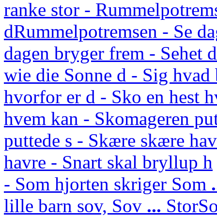
ranke stor - Rummelpotrem
d
Rummelpotremsen - Se da
dagen bryger frem - Sehet
wie die Sonne d - Sig hvad 
hvorfor er d - Sko en hest 
hvem kan - Skomageren put
puttede s - Skære skære hav
havre - Snart skal bryllup h
- Som hjorten skriger
Som
lille barn sov,
Sov
...
Stor
So