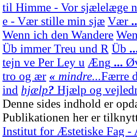
til Himme - Vor sjælelæge n
e - Vær stille min sjæ
Vær
.
Wenn ich den Wandere
We
Üb immer Treu und R
Üb
.
tejn ve Per Ley u
Æng
...
Ø
tro og ær
«
mindre...
Færre d
ind
hjælp
?
Hjælp og vejledn
Denne sides indhold er opda
Publikationen her er tilknyt
Institut for Æstetiske Fag 