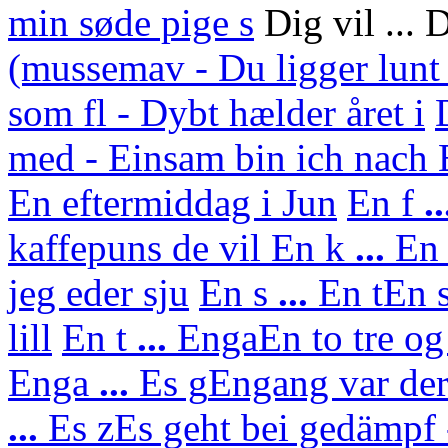
min søde pige s
Dig vil ... 
(mussemav - Du ligger lunt
som fl - Dybt hælder året i
med - Einsam bin ich nach
En eftermiddag i Jun
En f
..
kaffepuns de vil
En k
...
En 
jeg eder sju
En s
...
En t
En s
lill
En t
...
Enga
En to tre og
Enga
...
Es g
Engang var der
...
Es z
Es geht bei gedämpf 