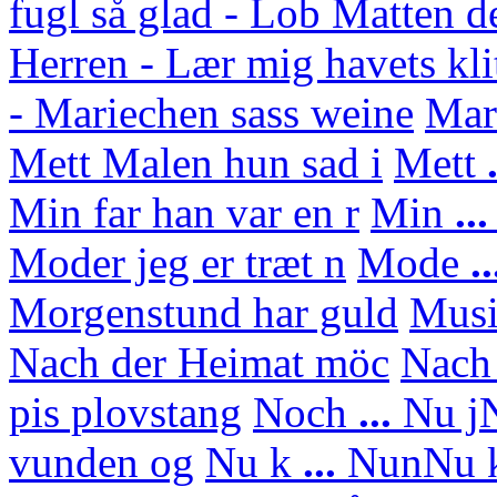
fugl så glad - Lob Matten d
Herren - Lær mig havets kli
- Mariechen sass weine
Mar
Mett Malen hun sad i
Mett
.
Min far han var en r
Min
..
Moder jeg er træt n
Mode
..
Morgenstund har guld
Mus
Nach der Heimat möc
Nach
pis plovstang
Noch
...
Nu j
N
vunden og
Nu k
...
Nun
Nu 