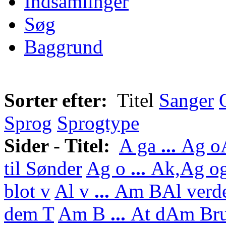
Indsamlinger
Søg
Baggrund
Sorter efter:
Titel
Sanger
Sprog
Sprogtype
Sider - Titel:
A ga
...
Ag o
til Sønder
Ag o
...
Ak,
Ag og
blot v
Al v
...
Am B
Al verd
dem T
Am B
...
At d
Am Bru