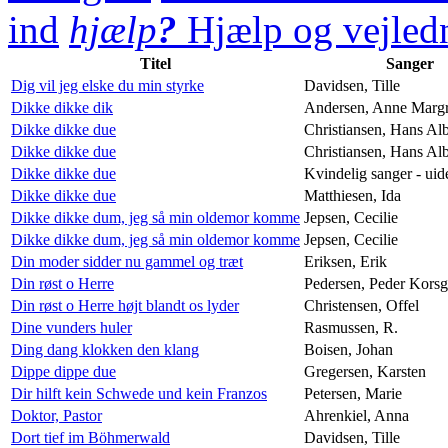
ind
hjælp
?
Hjælp og vejledn
Titel
Sanger
Dig vil jeg elske du min styrke
Davidsen, Tille
Dikke dikke dik
Andersen, Anne Margr
Dikke dikke due
Christiansen, Hans Alb
Dikke dikke due
Christiansen, Hans Alb
Dikke dikke due
Kvindelig sanger - uide
Dikke dikke due
Matthiesen, Ida
Dikke dikke dum, jeg så min oldemor komme
Jepsen, Cecilie
Dikke dikke dum, jeg så min oldemor komme
Jepsen, Cecilie
Din moder sidder nu gammel og træt
Eriksen, Erik
Din røst o Herre
Pedersen, Peder Korsg
Din røst o Herre højt blandt os lyder
Christensen, Offel
Dine vunders huler
Rasmussen, R.
Ding dang klokken den klang
Boisen, Johan
Dippe dippe due
Gregersen, Karsten
Dir hilft kein Schwede und kein Franzos
Petersen, Marie
Doktor, Pastor
Ahrenkiel, Anna
Dort tief im Böhmerwald
Davidsen, Tille