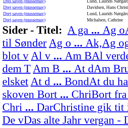
Drei saven (mussemav)
Lund, Laurids Nørgår
Drej saven (mussemav)
Davidsen, Hans Christ
Drej saven (mussemav)
Lund, Laurids Nørgår
Drej saven (mussemav)
Michalsen, Cathrine
Sider - Titel:
A ga
...
Ag o
til Sønder
Ag o
...
Ak,
Ag og
blot v
Al v
...
Am B
Al verd
dem T
Am B
...
At d
Am Bru
elsket
At d
...
Bond
At du ha
skoven
Bort
...
Chri
Bort fra
Chri
...
Dar
Christine gik tit
De v
Das alte Jahr vergan - 