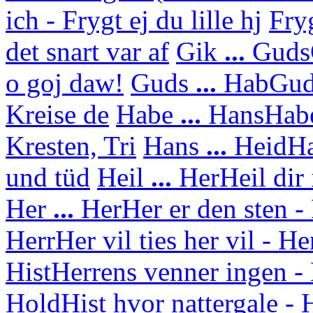
ich - Frygt ej du lille hj
Fry
det snart var af
Gik
...
Guds
o goj daw!
Guds
...
Hab
Gud
Kreise de
Habe
...
Hans
Habe
Kresten, Tri
Hans
...
Heid
Ha
und tüd
Heil
...
Her
Heil dir
Her
...
Her
Her er den sten - 
Herr
Her vil ties her vil - H
Hist
Herrens venner ingen - 
Hold
Hist hvor nattergale 