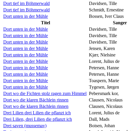
Dort tief im Böhmerwald
Davidsen, Tille
Dort tief im Böhmerwald
Schmidt, Ernestine
Dort unten in der Mühle
Bossen, Iver Claus
Titel
Sanger
Dort unten in der Mühle
Davidsen, Tille
Dort unten in der Mühle
Davidsen, Tille
Dort unten in der Mühle
Davidsen, Tille
Dort unten in der Mühle
Jensen, Karen
Dort unten in der Mühle
Kjær, Nielsine
Dort unten in der Mühle
Lorent, Julius de
Dort unten in der Mühle
Petersen, Hanne
Dort unten in der Mühle
Petersen, Hanne
Dort unten in der Mühle
Toaspern, Marie
Dort unten in der Mühle
Tygesen, Jørgen
Dort wo die Fichten stolz ragen zum Himmel
Pebersmark kor,
Dort wo die klaren Bächlein rinnen
Clausen, Nicolaus
Dort wo die klaren Bächlein rinnen
Clausen, Nicolaus
Drei Lilien drei Lilien die pflanzt ich
Lorent, Julius de
Drei Lilien, drei Lilien die pflanzt ich
Dall, Mads
Drei saven (mussemav)
Boisen, Johan