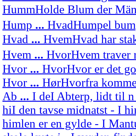
Humm
Holde Blum der Mä
Hump
...
Hvad
Humpel bump
Hvad
...
Hvem
Hvad har sta
Hvem
...
Hvor
Hvem traver 
Hvor
...
Hvor
Hvor er det g
Hvor
...
Hør
Hvorfra kommer
Ab
...
I de
I Abterp, lidt til 
hi
I den tavse midnatst - I h
himlen er en gylde - I Mant