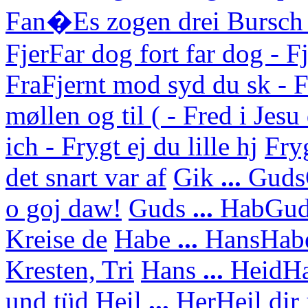
Fan�
Es zogen drei Bursch
Fjer
Far dog fort far dog - F
Fra
Fjernt mod syd du sk - F
møllen og til ( - Fred i Jes
ich - Frygt ej du lille hj
Fry
det snart var af
Gik
...
Guds
o goj daw!
Guds
...
Hab
Gud
Kreise de
Habe
...
Hans
Habe
Kresten, Tri
Hans
...
Heid
Ha
und tüd
Heil
...
Her
Heil dir