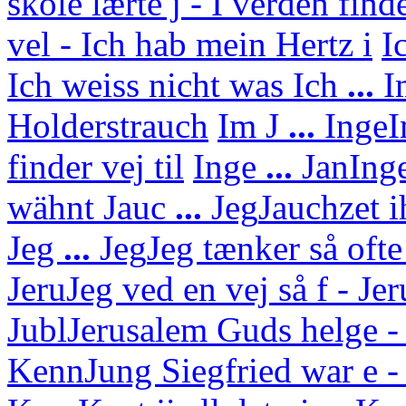
skole lærte j - I verden find
vel - Ich hab mein Hertz i
I
Ich weiss nicht was
Ich
...
I
Holderstrauch
Im J
...
Inge
I
finder vej til
Inge
...
Jan
Ing
wähnt
Jauc
...
Jeg
Jauchzet i
Jeg
...
Jeg
Jeg tænker så ofte
Jeru
Jeg ved en vej så f - J
Jubl
Jerusalem Guds helge - 
Kenn
Jung Siegfried war e - 