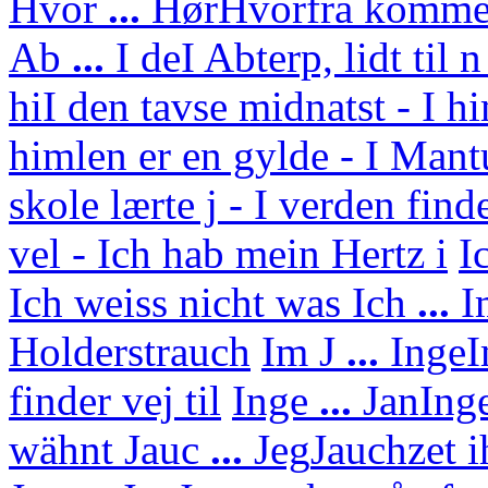
Hvor
...
Hør
Hvorfra kommer
Ab
...
I de
I Abterp, lidt til 
hi
I den tavse midnatst - I h
himlen er en gylde - I Mant
skole lærte j - I verden find
vel - Ich hab mein Hertz i
I
Ich weiss nicht was
Ich
...
I
Holderstrauch
Im J
...
Inge
I
finder vej til
Inge
...
Jan
Ing
wähnt
Jauc
...
Jeg
Jauchzet i