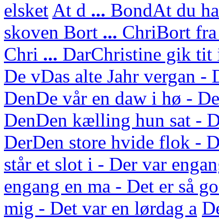
elsket
At d
...
Bond
At du ha
skoven
Bort
...
Chri
Bort fra
Chri
...
Dar
Christine gik tit
De v
Das alte Jahr vergan - 
Den
De vår en daw i hø - De
Den
Den kælling hun sat - D
Der
Den store hvide flok - D
står et slot i - Der var enga
engang en ma - Det er så g
mig - Det var en lørdag a
D