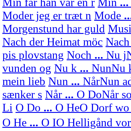
Min far han var en r
Min
..
Moder jeg er træt n
Mode
..
Morgenstund har guld
Mus
Nach der Heimat möc
Nach
pis plovstang
Noch
...
Nu j
N
vunden og
Nu k
...
Nun
Nu 
mein lieb
Nun
...
Når
Nun ad
sænker s
Når
...
O Do
Når so
Li
O Do
...
O He
O Dorf wo 
O He
...
O I
O Helligånd vor 