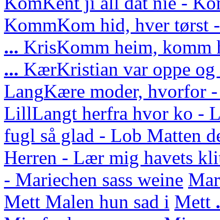
Kom
Kent ji all dat nie - Ko
Komm
Kom hid, hver tørs
...
Kris
Komm heim, komm he
...
Kær
Kristian var oppe o
Lang
Kære moder, hvorfor -
Lill
Langt herfra hvor ko - L
fugl så glad - Lob Matten d
Herren - Lær mig havets kli
- Mariechen sass weine
Mar
Mett Malen hun sad i
Mett
.