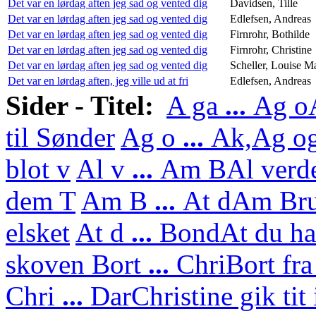
Det var en lørdag aften jeg sad og vented dig
Davidsen, Tille
Det var en lørdag aften jeg sad og vented dig
Edlefsen, Andreas
Det var en lørdag aften jeg sad og vented dig
Firnrohr, Bothilde
Det var en lørdag aften jeg sad og vented dig
Firnrohr, Christine
Det var en lørdag aften jeg sad og vented dig
Scheller, Louise M
Det var en lørdag aften, jeg ville ud at fri
Edlefsen, Andreas
Sider - Titel:
A ga
...
Ag o
til Sønder
Ag o
...
Ak,
Ag og
blot v
Al v
...
Am B
Al verd
dem T
Am B
...
At d
Am Bru
elsket
At d
...
Bond
At du ha
skoven
Bort
...
Chri
Bort fra
Chri
...
Dar
Christine gik tit