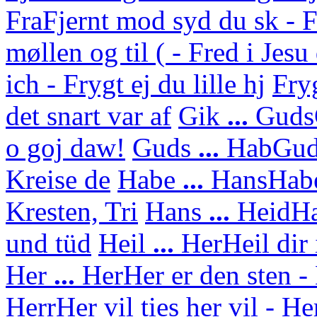
Fra
Fjernt mod syd du sk - F
møllen og til ( - Fred i Jes
ich - Frygt ej du lille hj
Fry
det snart var af
Gik
...
Guds
o goj daw!
Guds
...
Hab
Gud
Kreise de
Habe
...
Hans
Habe
Kresten, Tri
Hans
...
Heid
Ha
und tüd
Heil
...
Her
Heil dir
Her
...
Her
Her er den sten - 
Herr
Her vil ties her vil - H