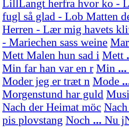
Lill
Langt herfra hvor ko - L
fugl så glad - Lob Matten d
Herren - Lær mig havets kli
- Mariechen sass weine
Mar
Mett Malen hun sad i
Mett
.
Min far han var en r
Min
..
Moder jeg er træt n
Mode
..
Morgenstund har guld
Mus
Nach der Heimat möc
Nach
pis plovstang
Noch
...
Nu j
N