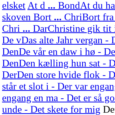
elsket
At d
...
Bond
At du ha
skoven
Bort
...
Chri
Bort fra
Chri
...
Dar
Christine gik tit
De v
Das alte Jahr vergan - 
Den
De vår en daw i hø - De
Den
Den kælling hun sat - D
Der
Den store hvide flok - D
står et slot i - Der var enga
engang en ma - Det er så g
unde - Det skete for mig
Det