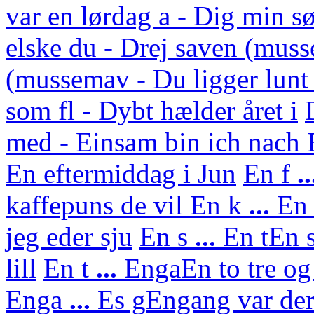
var en lørdag a - Dig min s
elske du - Drej saven (mus
(mussemav - Du ligger lunt
som fl - Dybt hælder året i
med - Einsam bin ich nach
En eftermiddag i Jun
En f
..
kaffepuns de vil
En k
...
En 
jeg eder sju
En s
...
En t
En s
lill
En t
...
Enga
En to tre og
Enga
...
Es g
Engang var der