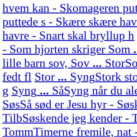
hvem kan - Skomageren put
puttede s - Skære skære hav
havre - Snart skal bryllup h
- Som hjorten skriger
Som
lille barn sov,
Sov
...
Stor
So
fedt fl
Stor
...
Syng
Stork st
g
Syng
...
Så
Syng når du ale
Søs
Så sød er Jesu hyr - Sø
Tilb
Søskende jeg kender - 
Tomm
Timerne fremile, nat 