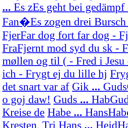
...
Es z
Es geht bei gedämpf 
Fan�
Es zogen drei Bursch
Fjer
Far dog fort far dog - F
Fra
Fjernt mod syd du sk - F
møllen og til ( - Fred i Jes
ich - Frygt ej du lille hj
Fry
det snart var af
Gik
...
Guds
o goj daw!
Guds
...
Hab
Gud
Kreise de
Habe
...
Hans
Habe
Kresten, Tri
Hans
...
Heid
Ha