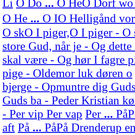
Li
O Do
...
O He
O Dorf wo 
O He
...
O I
O Helligånd vor 
O sk
O I piger,O I piger - 
store Gud, når je - Og dett
skal være - Og hør I fagre p
pige - Oldemor luk døren o
bjerge - Opmuntre dig Guds
Guds ba - Peder Kristian kø
- Per vip Per vap
Per
...
På
P
aft
På
...
På
På Drenderup en 