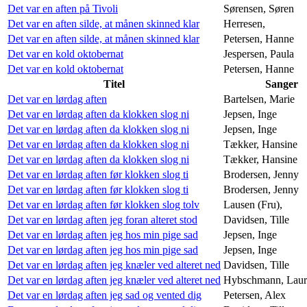
Det var en aften på Tivoli
Sørensen, Søren
Det var en aften silde, at månen skinned klar
Herresen,
Det var en aften silde, at månen skinned klar
Petersen, Hanne
Det var en kold oktobernat
Jespersen, Paula
Det var en kold oktobernat
Petersen, Hanne
Titel
Sanger
Det var en lørdag aften
Bartelsen, Marie
Det var en lørdag aften da klokken slog ni
Jepsen, Inge
Det var en lørdag aften da klokken slog ni
Jepsen, Inge
Det var en lørdag aften da klokken slog ni
Tækker, Hansine
Det var en lørdag aften da klokken slog ni
Tækker, Hansine
Det var en lørdag aften før klokken slog ti
Brodersen, Jenny
Det var en lørdag aften før klokken slog ti
Brodersen, Jenny
Det var en lørdag aften før klokken slog tolv
Lausen (Fru),
Det var en lørdag aften jeg foran alteret stod
Davidsen, Tille
Det var en lørdag aften jeg hos min pige sad
Jepsen, Inge
Det var en lørdag aften jeg hos min pige sad
Jepsen, Inge
Det var en lørdag aften jeg knæler ved alteret ned
Davidsen, Tille
Det var en lørdag aften jeg knæler ved alteret ned
Hybschmann, Laur
Det var en lørdag aften jeg sad og vented dig
Petersen, Alex