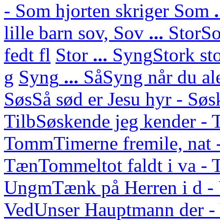
- Som hjorten skriger
Som
lille barn sov,
Sov
...
Stor
So
fedt fl
Stor
...
Syng
Stork st
g
Syng
...
Så
Syng når du ale
Søs
Så sød er Jesu hyr - Sø
Tilb
Søskende jeg kender - 
Tomm
Timerne fremile, nat 
Tæn
Tommeltot faldt i va -
Ungm
Tænk på Herren i d 
Ved
Unser Hauptmann der - 