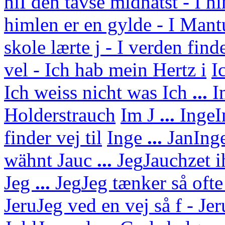
hi
I den tavse midnatst - I h
himlen er en gylde - I Mant
skole lærte j - I verden find
vel - Ich hab mein Hertz i
I
Ich weiss nicht was
Ich
...
I
Holderstrauch
Im J
...
Inge
I
finder vej til
Inge
...
Jan
Ing
wähnt
Jauc
...
Jeg
Jauchzet i
Jeg
...
Jeg
Jeg tænker så ofte
Jeru
Jeg ved en vej så f - J