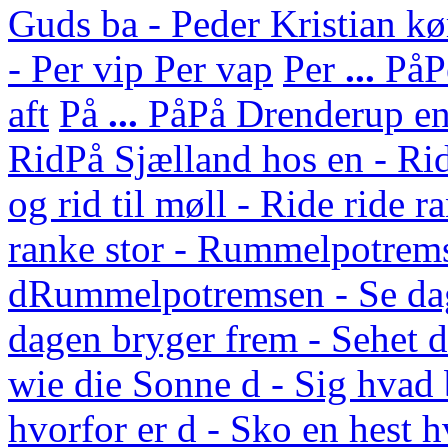
Guds ba - Peder Kristian kø
- Per vip Per vap
Per
...
På
P
aft
På
...
På
På Drenderup en 
Rid
På Sjælland hos en - Rid
og rid til møll - Ride ride r
ranke stor - Rummelpotrem
d
Rummelpotremsen - Se da
dagen bryger frem - Sehet
wie die Sonne d - Sig hvad 
hvorfor er d - Sko en hest 