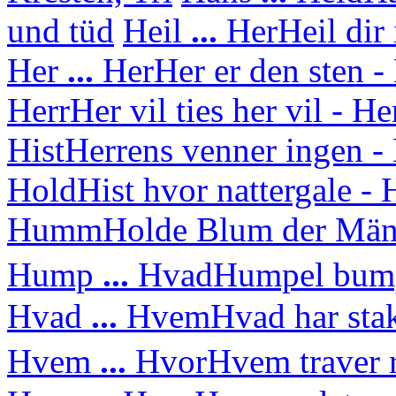
und tüd
Heil
...
Her
Heil dir
Her
...
Her
Her er den sten - 
Herr
Her vil ties her vil - H
Hist
Herrens venner ingen - 
Hold
Hist hvor nattergale 
Humm
Holde Blum der Mä
Hump
...
Hvad
Humpel bump
Hvad
...
Hvem
Hvad har sta
Hvem
...
Hvor
Hvem traver 