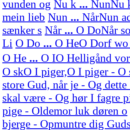
vunden og
Nu k
...
Nun
Nu 
mein lieb
Nun
...
Når
Nun ad
sænker s
Når
...
O Do
Når so
Li
O Do
...
O He
O Dorf wo 
O He
...
O I
O Helligånd vor 
O sk
O I piger,O I piger - 
store Gud, når je - Og dett
skal være - Og hør I fagre p
pige - Oldemor luk døren o
bjerge - Opmuntre dig Guds