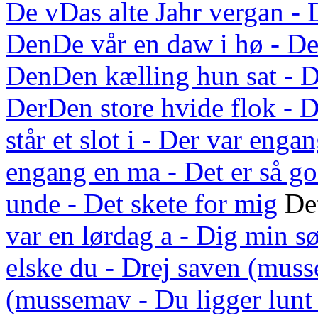
De v
Das alte Jahr vergan - 
Den
De vår en daw i hø - De
Den
Den kælling hun sat - D
Der
Den store hvide flok - D
står et slot i - Der var enga
engang en ma - Det er så g
unde - Det skete for mig
Det
var en lørdag a - Dig min s
elske du - Drej saven (mus
(mussemav - Du ligger lunt