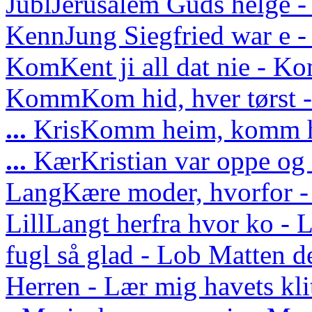
Jubl
Jerusalem Guds helge - 
Kenn
Jung Siegfried war e - 
Kom
Kent ji all dat nie - Ko
Komm
Kom hid, hver tørs
...
Kris
Komm heim, komm he
...
Kær
Kristian var oppe o
Lang
Kære moder, hvorfor -
Lill
Langt herfra hvor ko - L
fugl så glad - Lob Matten d
Herren - Lær mig havets kli