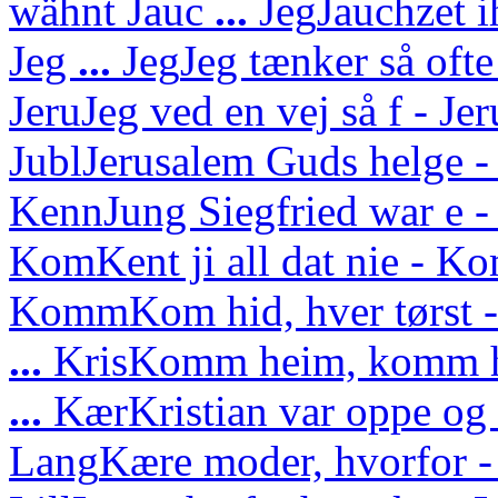
wähnt
Jauc
...
Jeg
Jauchzet i
Jeg
...
Jeg
Jeg tænker så ofte
Jeru
Jeg ved en vej så f - J
Jubl
Jerusalem Guds helge - 
Kenn
Jung Siegfried war e - 
Kom
Kent ji all dat nie - Ko
Komm
Kom hid, hver tørs
...
Kris
Komm heim, komm he
...
Kær
Kristian var oppe o
Lang
Kære moder, hvorfor -