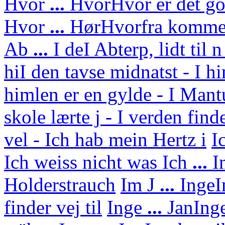
Hvor
...
Hvor
Hvor er det g
Hvor
...
Hør
Hvorfra kommer
Ab
...
I de
I Abterp, lidt til 
hi
I den tavse midnatst - I h
himlen er en gylde - I Mant
skole lærte j - I verden find
vel - Ich hab mein Hertz i
I
Ich weiss nicht was
Ich
...
I
Holderstrauch
Im J
...
Inge
I
finder vej til
Inge
...
Jan
Ing