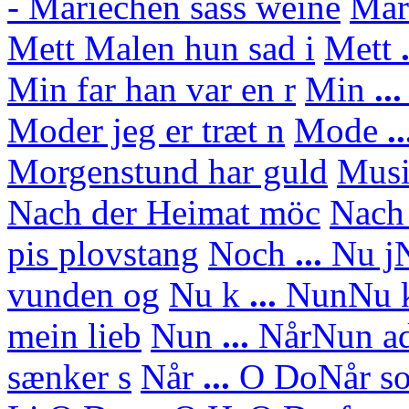
- Mariechen sass weine
Mar
Mett Malen hun sad i
Mett
.
Min far han var en r
Min
..
Moder jeg er træt n
Mode
..
Morgenstund har guld
Mus
Nach der Heimat möc
Nach
pis plovstang
Noch
...
Nu j
N
vunden og
Nu k
...
Nun
Nu 
mein lieb
Nun
...
Når
Nun ad
sænker s
Når
...
O Do
Når so