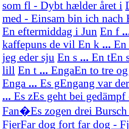
som fl - Dybt hælder året i
med - Einsam bin ich nach
En eftermiddag i Jun
En f
..
kaffepuns de vil
En k
...
En 
jeg eder sju
En s
...
En t
En s
lill
En t
...
Enga
En to tre og
Enga
...
Es g
Engang var der
...
Es z
Es geht bei gedämpf 
Fan�
Es zogen drei Bursch
Fjer
Far dog fort far dog - F