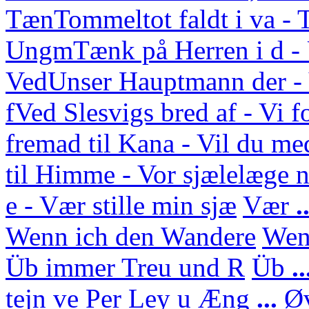
Tæn
Tommeltot faldt i va -
Ungm
Tænk på Herren i d 
Ved
Unser Hauptmann der - 
f
Ved Slesvigs bred af - Vi f
fremad til Kana - Vil du med
til Himme - Vor sjælelæge n
e - Vær stille min sjæ
Vær
.
Wenn ich den Wandere
We
Üb immer Treu und R
Üb
.
tejn ve Per Ley u
Æng
...
Ø