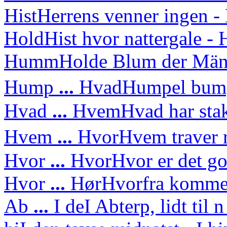
Hist
Herrens venner ingen - 
Hold
Hist hvor nattergale 
Humm
Holde Blum der Mä
Hump
...
Hvad
Humpel bump
Hvad
...
Hvem
Hvad har sta
Hvem
...
Hvor
Hvem traver 
Hvor
...
Hvor
Hvor er det g
Hvor
...
Hør
Hvorfra kommer
Ab
...
I de
I Abterp, lidt til 