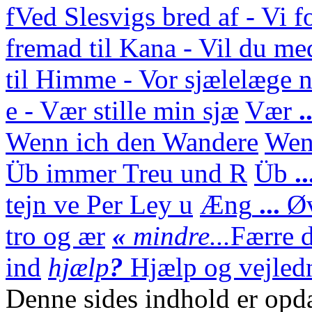
f
Ved Slesvigs bred af - Vi f
fremad til Kana - Vil du med
til Himme - Vor sjælelæge n
e - Vær stille min sjæ
Vær
.
Wenn ich den Wandere
We
Üb immer Treu und R
Üb
.
tejn ve Per Ley u
Æng
...
Ø
tro og ær
«
mindre...
Færre d
ind
hjælp
?
Hjælp og vejledn
Denne sides indhold er opda