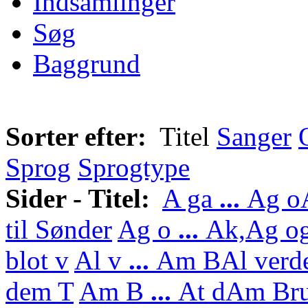
Indsamlinger
Søg
Baggrund
Sorter efter:
Titel
Sanger
Sprog
Sprogtype
Sider - Titel:
A ga
...
Ag o
til Sønder
Ag o
...
Ak,
Ag og
blot v
Al v
...
Am B
Al verd
dem T
Am B
...
At d
Am Bru