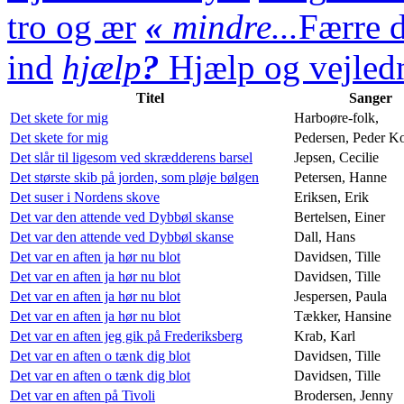
tro og ær
«
mindre...
Færre d
ind
hjælp
?
Hjælp og vejledn
Titel
Sanger
Det skete for mig
Harboøre-folk,
Det skete for mig
Pedersen, Peder K
Det slår til ligesom ved skrædderens barsel
Jepsen, Cecilie
Det største skib på jorden, som pløje bølgen
Petersen, Hanne
Det suser i Nordens skove
Eriksen, Erik
Det var den attende ved Dybbøl skanse
Bertelsen, Einer
Det var den attende ved Dybbøl skanse
Dall, Hans
Det var en aften ja hør nu blot
Davidsen, Tille
Det var en aften ja hør nu blot
Davidsen, Tille
Det var en aften ja hør nu blot
Jespersen, Paula
Det var en aften ja hør nu blot
Tækker, Hansine
Det var en aften jeg gik på Frederiksberg
Krab, Karl
Det var en aften o tænk dig blot
Davidsen, Tille
Det var en aften o tænk dig blot
Davidsen, Tille
Det var en aften på Tivoli
Brodersen, Jenny