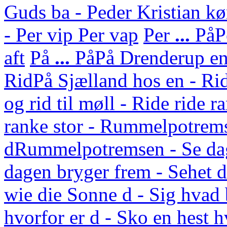
Guds ba - Peder Kristian kø
- Per vip Per vap
Per
...
På
P
aft
På
...
På
På Drenderup en 
Rid
På Sjælland hos en - Rid
og rid til møll - Ride ride r
ranke stor - Rummelpotrem
d
Rummelpotremsen - Se da
dagen bryger frem - Sehet
wie die Sonne d - Sig hvad 
hvorfor er d - Sko en hest 