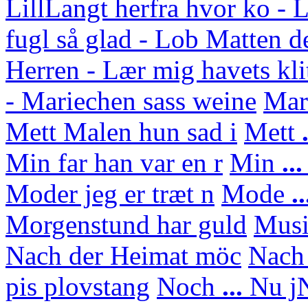
Lill
Langt herfra hvor ko - L
fugl så glad - Lob Matten d
Herren - Lær mig havets kli
- Mariechen sass weine
Mar
Mett Malen hun sad i
Mett
.
Min far han var en r
Min
..
Moder jeg er træt n
Mode
..
Morgenstund har guld
Mus
Nach der Heimat möc
Nach
pis plovstang
Noch
...
Nu j
N