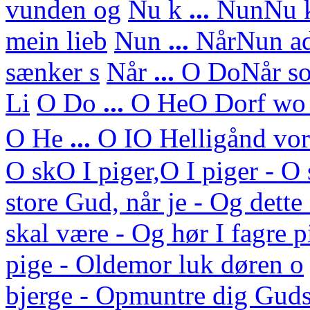
vunden og
Nu k
...
Nun
Nu 
mein lieb
Nun
...
Når
Nun ad
sænker s
Når
...
O Do
Når so
Li
O Do
...
O He
O Dorf wo 
O He
...
O I
O Helligånd vor 
O sk
O I piger,O I piger - 
store Gud, når je - Og dett
skal være - Og hør I fagre p
pige - Oldemor luk døren o
bjerge - Opmuntre dig Guds