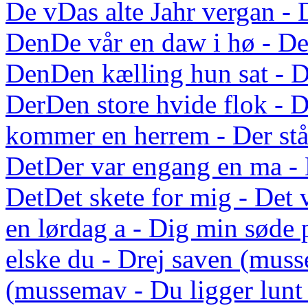
De v
Das alte Jahr vergan - 
Den
De vår en daw i hø - De
Den
Den kælling hun sat - D
Der
Den store hvide flok - D
kommer en herrem - Der står
Det
Der var engang en ma - 
Det
Det skete for mig - Det 
en lørdag a - Dig min søde 
elske du - Drej saven (mus
(mussemav - Du ligger lunt