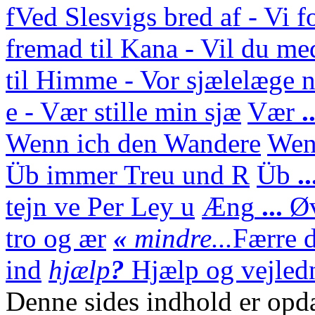
f
Ved Slesvigs bred af - Vi f
fremad til Kana - Vil du med
til Himme - Vor sjælelæge n
e - Vær stille min sjæ
Vær
.
Wenn ich den Wandere
We
Üb immer Treu und R
Üb
.
tejn ve Per Ley u
Æng
...
Ø
tro og ær
«
mindre...
Færre d
ind
hjælp
?
Hjælp og vejledn
Denne sides indhold er opda