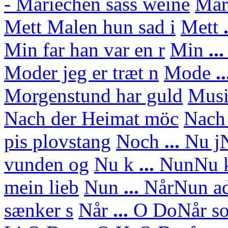
- Mariechen sass weine
Mar
Mett Malen hun sad i
Mett
.
Min far han var en r
Min
..
Moder jeg er træt n
Mode
..
Morgenstund har guld
Mus
Nach der Heimat möc
Nach
pis plovstang
Noch
...
Nu j
N
vunden og
Nu k
...
Nun
Nu 
mein lieb
Nun
...
Når
Nun ad
sænker s
Når
...
O Do
Når so