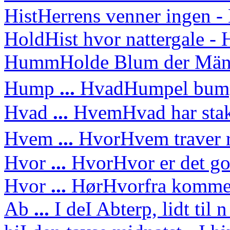
Hist
Herrens venner ingen - 
Hold
Hist hvor nattergale 
Humm
Holde Blum der Mä
Hump
...
Hvad
Humpel bump
Hvad
...
Hvem
Hvad har sta
Hvem
...
Hvor
Hvem traver 
Hvor
...
Hvor
Hvor er det g
Hvor
...
Hør
Hvorfra kommer
Ab
...
I de
I Abterp, lidt til 