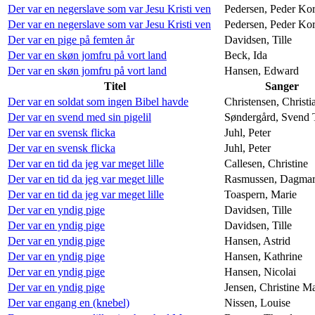
Der var en negerslave som var Jesu Kristi ven
Pedersen, Peder Ko
Der var en negerslave som var Jesu Kristi ven
Pedersen, Peder Ko
Der var en pige på femten år
Davidsen, Tille
Der var en skøn jomfru på vort land
Beck, Ida
Der var en skøn jomfru på vort land
Hansen, Edward
Titel
Sanger
Der var en soldat som ingen Bibel havde
Christensen, Christi
Der var en svend med sin pigelil
Søndergård, Svend 
Der var en svensk flicka
Juhl, Peter
Der var en svensk flicka
Juhl, Peter
Der var en tid da jeg var meget lille
Callesen, Christine
Der var en tid da jeg var meget lille
Rasmussen, Dagma
Der var en tid da jeg var meget lille
Toaspern, Marie
Der var en yndig pige
Davidsen, Tille
Der var en yndig pige
Davidsen, Tille
Der var en yndig pige
Hansen, Astrid
Der var en yndig pige
Hansen, Kathrine
Der var en yndig pige
Hansen, Nicolai
Der var en yndig pige
Jensen, Christine Ma
Der var engang en (knebel)
Nissen, Louise