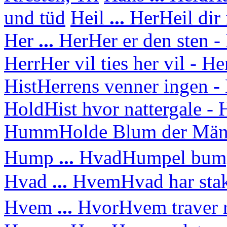
und tüd
Heil
...
Her
Heil dir
Her
...
Her
Her er den sten - 
Herr
Her vil ties her vil - H
Hist
Herrens venner ingen - 
Hold
Hist hvor nattergale 
Humm
Holde Blum der Mä
Hump
...
Hvad
Humpel bump
Hvad
...
Hvem
Hvad har sta
Hvem
...
Hvor
Hvem traver 