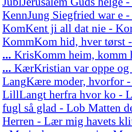
Jubl
Jerusalem Guds helge - 
Kenn
Jung Siegfried war e - 
Kom
Kent ji all dat nie - Ko
Komm
Kom hid, hver tørs
...
Kris
Komm heim, komm he
...
Kær
Kristian var oppe o
Lang
Kære moder, hvorfor -
Lill
Langt herfra hvor ko - L
fugl så glad - Lob Matten d
Herren - Lær mig havets kli