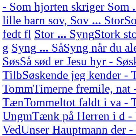
- Som hjorten skriger
Som
lille barn sov,
Sov
...
Stor
So
fedt fl
Stor
...
Syng
Stork st
g
Syng
...
Så
Syng når du ale
Søs
Så sød er Jesu hyr - Sø
Tilb
Søskende jeg kender - 
Tomm
Timerne fremile, nat 
Tæn
Tommeltot faldt i va -
Ungm
Tænk på Herren i d 
Ved
Unser Hauptmann der - 