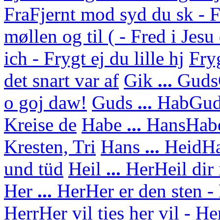
Fra
Fjernt mod syd du sk - F
møllen og til ( - Fred i Jes
ich - Frygt ej du lille hj
Fry
det snart var af
Gik
...
Guds
o goj daw!
Guds
...
Hab
Gud
Kreise de
Habe
...
Hans
Habe
Kresten, Tri
Hans
...
Heid
Ha
und tüd
Heil
...
Her
Heil dir
Her
...
Her
Her er den sten - 
Herr
Her vil ties her vil - H