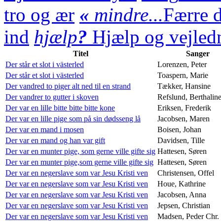
tro og ær
«
mindre...
Færre d
ind
hjælp
?
Hjælp og vejledn
Titel
Sanger
Der står et slot i västerled
Lorenzen, Peter
Der står et slot i västerled
Toaspern, Marie
Der vandred to piger alt ned til en strand
Tækker, Hansine
Der vandrer to gutter i skoven
Refslund, Berthalin
Der var en lille bitte bitte bitte kone
Eriksen, Frederik
Der var en lille pige som på sin dødsseng lå
Jacobsen, Maren
Der var en mand i mosen
Boisen, Johan
Der var en mand og han var gift
Davidsen, Tille
Der var en munter pige, som gerne ville gifte sig
Hattesen, Søren
Der var en munter pige,som gerne ville gifte sig
Hattesen, Søren
Der var en negerslave som var Jesu Kristi ven
Christensen, Offel
Der var en negerslave som var Jesu Kristi ven
Houe, Kathrine
Der var en negerslave som var Jesu Kristi ven
Jacobsen, Anna
Der var en negerslave som var Jesu Kristi ven
Jepsen, Christian
Der var en negerslave som var Jesu Kristi ven
Madsen, Peder Chr.