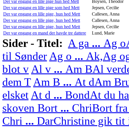
Der var engang en lille pige hun hed Mett
Boysen, Theodor
Der var engang en lille pige som hed Mett
Jepsen, Cecilie
Der var engang en lille pige, hun hed Mett
Callesen, Anna
Der var engang en lille pige, hun hed Mett
Callesen, Anna
Der var engang en lille pige, hun hed Mett
Jepsen, Cecilie
Der var engang en mand der havde tre dattere
Lund, Marie
Sider - Titel:
A ga
...
Ag o
til Sønder
Ag o
...
Ak,
Ag og
blot v
Al v
...
Am B
Al verd
dem T
Am B
...
At d
Am Bru
elsket
At d
...
Bond
At du ha
skoven
Bort
...
Chri
Bort fra
Chri
...
Dar
Christine gik tit