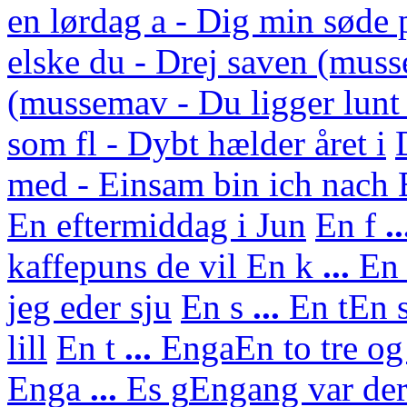
en lørdag a - Dig min søde 
elske du - Drej saven (mus
(mussemav - Du ligger lunt
som fl - Dybt hælder året i
med - Einsam bin ich nach
En eftermiddag i Jun
En f
..
kaffepuns de vil
En k
...
En 
jeg eder sju
En s
...
En t
En s
lill
En t
...
Enga
En to tre og
Enga
...
Es g
Engang var der