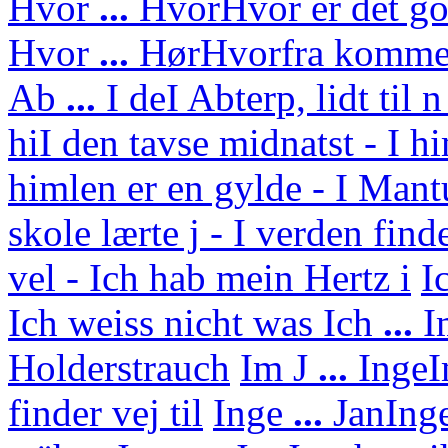
Hvor
...
Hvor
Hvor er det g
Hvor
...
Hør
Hvorfra kommer
Ab
...
I de
I Abterp, lidt til 
hi
I den tavse midnatst - I h
himlen er en gylde - I Mant
skole lærte j - I verden find
vel - Ich hab mein Hertz i
I
Ich weiss nicht was
Ich
...
I
Holderstrauch
Im J
...
Inge
I
finder vej til
Inge
...
Jan
Ing