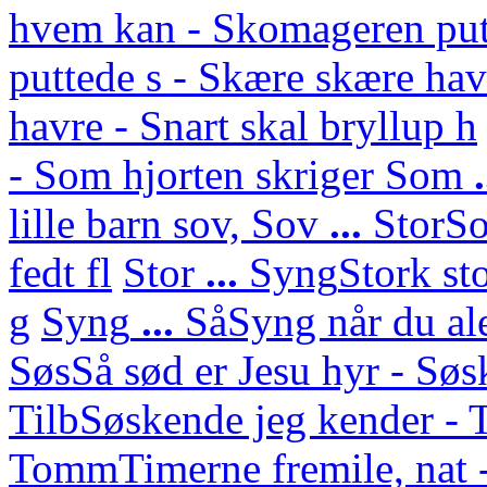
hvem kan - Skomageren put
puttede s - Skære skære hav
havre - Snart skal bryllup h
- Som hjorten skriger
Som
lille barn sov,
Sov
...
Stor
So
fedt fl
Stor
...
Syng
Stork st
g
Syng
...
Så
Syng når du ale
Søs
Så sød er Jesu hyr - Sø
Tilb
Søskende jeg kender - 
Tomm
Timerne fremile, nat 