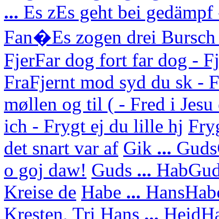
...
Es z
Es geht bei gedämpf 
Fan�
Es zogen drei Bursch
Fjer
Far dog fort far dog - F
Fra
Fjernt mod syd du sk - F
møllen og til ( - Fred i Jes
ich - Frygt ej du lille hj
Fry
det snart var af
Gik
...
Guds
o goj daw!
Guds
...
Hab
Gud
Kreise de
Habe
...
Hans
Habe
Kresten, Tri
Hans
...
Heid
Ha