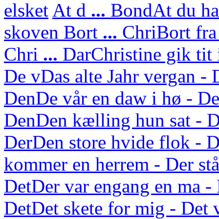
elsket
At d
...
Bond
At du ha
skoven
Bort
...
Chri
Bort fra
Chri
...
Dar
Christine gik tit
De v
Das alte Jahr vergan - 
Den
De vår en daw i hø - De
Den
Den kælling hun sat - D
Der
Den store hvide flok - D
kommer en herrem - Der står
Det
Der var engang en ma - 
Det
Det skete for mig - Det 