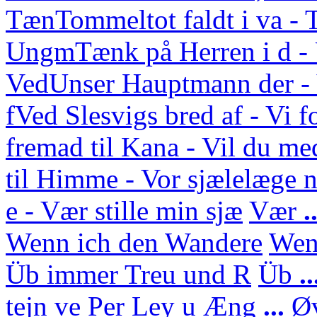
Tæn
Tommeltot faldt i va -
Ungm
Tænk på Herren i d 
Ved
Unser Hauptmann der - 
f
Ved Slesvigs bred af - Vi f
fremad til Kana - Vil du med
til Himme - Vor sjælelæge n
e - Vær stille min sjæ
Vær
.
Wenn ich den Wandere
We
Üb immer Treu und R
Üb
.
tejn ve Per Ley u
Æng
...
Ø