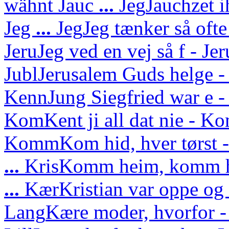
wähnt
Jauc
...
Jeg
Jauchzet i
Jeg
...
Jeg
Jeg tænker så ofte
Jeru
Jeg ved en vej så f - J
Jubl
Jerusalem Guds helge - 
Kenn
Jung Siegfried war e - 
Kom
Kent ji all dat nie - Ko
Komm
Kom hid, hver tørs
...
Kris
Komm heim, komm he
...
Kær
Kristian var oppe o
Lang
Kære moder, hvorfor -