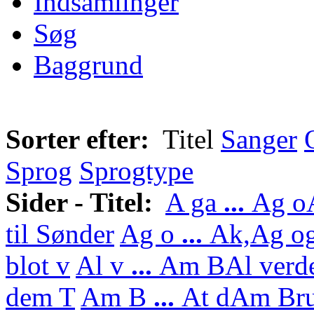
Indsamlinger
Søg
Baggrund
Sorter efter:
Titel
Sanger
Sprog
Sprogtype
Sider - Titel:
A ga
...
Ag o
til Sønder
Ag o
...
Ak,
Ag og
blot v
Al v
...
Am B
Al verd
dem T
Am B
...
At d
Am Bru