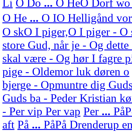
Li
O Do
...
O He
O Dorf wo 
O He
...
O I
O Helligånd vor 
O sk
O I piger,O I piger - 
store Gud, når je - Og dett
skal være - Og hør I fagre p
pige - Oldemor luk døren o
bjerge - Opmuntre dig Guds
Guds ba - Peder Kristian kø
- Per vip Per vap
Per
...
På
P
aft
På
...
På
På Drenderup en 