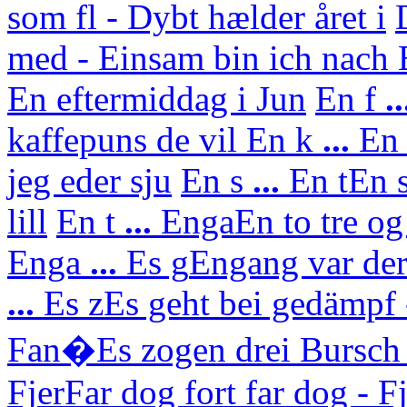
som fl - Dybt hælder året i
med - Einsam bin ich nach
En eftermiddag i Jun
En f
..
kaffepuns de vil
En k
...
En 
jeg eder sju
En s
...
En t
En s
lill
En t
...
Enga
En to tre og
Enga
...
Es g
Engang var der
...
Es z
Es geht bei gedämpf 
Fan�
Es zogen drei Bursch
Fjer
Far dog fort far dog - F