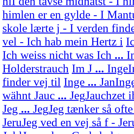
hi
I den tavse midnatst - I h
himlen er en gylde - I Mant
skole lærte j - I verden find
vel - Ich hab mein Hertz i
I
Ich weiss nicht was
Ich
...
I
Holderstrauch
Im J
...
Inge
I
finder vej til
Inge
...
Jan
Ing
wähnt
Jauc
...
Jeg
Jauchzet i
Jeg
...
Jeg
Jeg tænker så ofte
Jeru
Jeg ved en vej så f - J