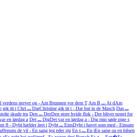
l verdens nerver og - Am Brunnen vor dem T
Am B
...
At d
Am
 gik tit i
Chri
...
Dar
Christine gik tit i - Dar but in de Masch
Das
...
tolte skude tru
Den
...
Der
Den store hvide flok - Der bliver noget for
var en lørdag a
Det
...
Dig
Det var en lørdag a - Dig min søde pige s
om fl - Dybt hælder året i
Dybt
...
Eins
Dybt i havet som med - Einsam
affepuns de vil - En sang jeg eder sju
En s
...
En t
En sang oa en hilsen
s z
Es geht bei gedämpf - Es zogen drei Bursch
Es z
...
Fan�
Es