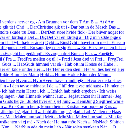
l verdens nerver og - Am Brunnen vor dem T
Am B
...
At d
Am
 gik tit i
Chri
...
Dar
Christine gik tit i - Dar but in de Masch
Das
...
tolte skude tru
Den
...
Der
Den store hvide flok - Der bliver noget for
var en lørdag a
Det
...
Dig
Det var en lørdag a - Dig min søde pige s
om fl - Dybt hælder året i
Dybt
...
Eins
Dybt i havet som med - Einsam
affepuns de vil - En sang jeg eder sju
En s
...
En t
En sang oa en hilsen
s z
Es geht bei gedämpf - Es zogen drei Bursch
Es z
...
Fan�
Es
l (
Fra
...
Fred
Fra møllen og til ( - Fred i Jesu død vi
Frei
...
Fryg
Frei
!
Guds
...
Hab
Guds himmel var så - Hab oft im Kreise de
Habe
...
Her en kilde rinder
Her
...
Her
Her er den sten - Her vil ties her vil
Her
- Holde Blum der Männ
Hold
...
Humm
Holde Blum der Männ -
gen have
Hvem
...
Hvor
Hvem traver rundt p� - Hvor er de kristnes
til n - I den tavse midnatst
I de
...
I hi
I den tavse midnatst - I himlen er
- Ich hab mein Hertz i
Ich
...
Ich
Ich hab mich ergeben - Ich weiss
og ingen - Jan Hinnerik wähnt
Jauc
...
Jeg
Jauchzet ihr Himmel - Jeg
m Guds helge - Jublet hver en sjæl
Jung
...
Kenn
Jung Siegfried war e
m
...
Kris
Komm heim, komm heim - Kristian var oppe og
Kris
...
Lille fugl så glad
Lill
...
Lob
Lille fugl så glad - Lob Matten de Haas
e - Mett Malen hun sad i
Mett
...
Min
Mett Malen hun sad i - Min far
sikanten vi ej må - Nach der Heimat möc
Nach
...
Nis
Nach Sibirien
b
Nun
...
Når
Nun ade du mein lieb - Når solen sænker s
Når
...
O