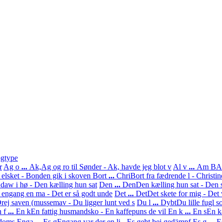
gtype
r
Ag o
...
Ak,
Ag og ro til Sønder - Ak, havde jeg blot v
Al v
...
Am B
A
 elsket - Bonden gik i skoven
Bort
...
Chri
Bort fra fædrende l - Christine
 daw i hø - Den kælling hun sat
Den
...
Den
Den kælling hun sat - Den s
 engang en ma - Det er så godt unde
Det
...
Det
Det skete for mig - Det 
rej saven (mussemav - Du ligger lunt ved s
Du l
...
Dybt
Du lille fugl s
 f
...
En k
En fattig husmandsko - En kaffepuns de vil
En k
...
En s
En k
gdoms
Enga
...
Es g
Engang var der en li - Es geht bei gedämpf
Es g
...
E