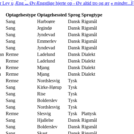
r Ley u
Æng
...
Øv
Ængstlige hjerte op - Øv altid tro og ær
«
mindre...
F
Optagelsestype
Optagelsessted
Sprog
Sprogtype
Sang
Harboøre
Dansk
Rigsmål
Sang
Jegindø
Dansk
Rigsmål
Sang
Jyndevad
Dansk
Rigsmål
Sang
Emmerlev
Dansk
Rigsmål
Sang
Jyndevad
Dansk
Rigsmål
an
Remse
Ladelund
Dansk
Dialekt
Remse
Ladelund
Dansk
Dialekt
n
Remse
Mjang
Dansk
Dialekt
n
Remse
Mjang
Dansk
Dialekt
Remse
Nordslesvig
Tysk
Sang
Kirke-Hørup
Tysk
Sang
Rise
Tysk
Sang
Bolderslev
Tysk
Sang
Nordslesvig
Tysk
Remse
Slesvig
Tysk
Plattysk
Sang
Hjallelse
Dansk
Rigsmål
Sang
Bolderslev
Dansk
Rigsmål
Sang
Skast
Dansk
Rigsmål