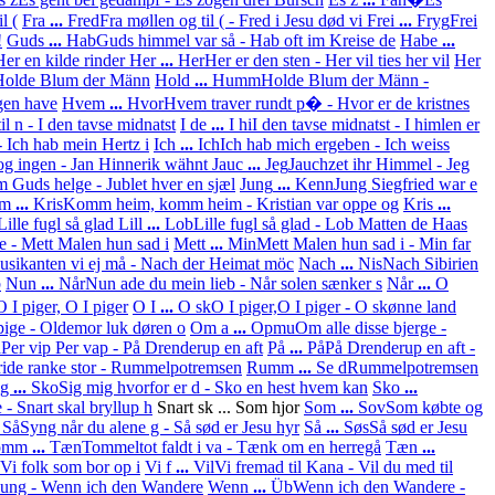
l (
Fra
...
Fred
Fra møllen og til ( - Fred i Jesu død vi
Frei
...
Fryg
Frei
!
Guds
...
Hab
Guds himmel var så - Hab oft im Kreise de
Habe
...
Her en kilde rinder
Her
...
Her
Her er den sten - Her vil ties her vil
Her
- Holde Blum der Männ
Hold
...
Humm
Holde Blum der Männ -
gen have
Hvem
...
Hvor
Hvem traver rundt p� - Hvor er de kristnes
til n - I den tavse midnatst
I de
...
I hi
I den tavse midnatst - I himlen er
- Ich hab mein Hertz i
Ich
...
Ich
Ich hab mich ergeben - Ich weiss
og ingen - Jan Hinnerik wähnt
Jauc
...
Jeg
Jauchzet ihr Himmel - Jeg
m Guds helge - Jublet hver en sjæl
Jung
...
Kenn
Jung Siegfried war e
m
...
Kris
Komm heim, komm heim - Kristian var oppe og
Kris
...
Lille fugl så glad
Lill
...
Lob
Lille fugl så glad - Lob Matten de Haas
e - Mett Malen hun sad i
Mett
...
Min
Mett Malen hun sad i - Min far
sikanten vi ej må - Nach der Heimat möc
Nach
...
Nis
Nach Sibirien
b
Nun
...
Når
Nun ade du mein lieb - Når solen sænker s
Når
...
O
 I piger, O I piger
O I
...
O sk
O I piger,O I piger - O skønne land
pige - Oldemor luk døren o
Om a
...
Opmu
Om alle disse bjerge -
å
Per vip Per vap - På Drenderup en aft
På
...
På
På Drenderup en aft -
ride ranke stor - Rummelpotremsen
Rumm
...
Se d
Rummelpotremsen
ig
...
Sko
Sig mig hvorfor er d - Sko en hest hvem kan
Sko
...
- Snart skal bryllup h
Snart sk ... Som hjor
Som
...
Sov
Som købte og
.
Så
Syng når du alene g - Så sød er Jesu hyr
Så
...
Søs
Så sød er Jesu
omm
...
Tæn
Tommeltot faldt i va - Tænk om en herregå
Tæn
...
 Vi folk som bor op i
Vi f
...
Vil
Vi fremad til Kana - Vil du med til
 ung - Wenn ich den Wandere
Wenn
...
Üb
Wenn ich den Wandere -