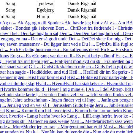
Sang
Jyndevad
Dansk
Rigsmål
Sang
Egebjerg
Dansk
Rigsmål
ård
Sang
Hurup
Dansk
Rigsmål
r
Ag o
...
Ak,
Ag og ro til Sønder - Ak, havde jeg blot v
Al v
...
Am B
A
 elsket - Bonden gik i skoven
Bort
...
Chri
Bort fra fædrende l - Christine
 daw i hø - Den kælling hun sat
Den
...
Den
Den kælling hun sat - Den s
 engang en ma - Det er så godt unde
Det
...
Det
Det skete for mig - Det 
rej saven (mussemav - Du ligger lunt ved s
Du l
...
Dybt
Du lille fugl s
 f
...
En k
En fattig husmandsko - En kaffepuns de vil
En k
...
En s
En k
gdoms
Enga
...
Es g
Engang var der en li - Es geht bei gedämpf
Es g
...
E
g - Fjernt fra mit hjem
Fjer
...
Fra
Fjernt mod syd du sk - Fra møllen og ti
 det snart var af
Gik
...
Guds
Gik skæbnen mig en - Guds frej o goj daw
ter han sagde - Heididdeleu und tüd
Heil
...
Her
Heil dir im Siegerkr - 
venner ingen - Hist hvor kornet gyl
Hist
...
Hold
Hist hvor nattergale 
ad est du dog skø
Hvad
...
Hvem
Hvad har stakkels ne - Hvem skal pi
r
Hvorfra kommer du, d - Hører I mig mine el
I Ab
...
I de
I Abterp, lidt 
 ve
I min skole lærte j - I verden findes vel
I ve
...
Ich
I verden findes vel 
Inge
Im Jahre achtzehnhun - Ingen finder vej til
Inge
...
Jan
Ingen penge 
g
...
Jeru
Jeg ved en vej så f - Jerusalem Guds helge
Jeru
...
Jubl
Jerusale
sti
Kom
...
Komm
Kom hid, hver tørst - Komm heim komm heim
Kom
er, hvorfor - Langt herfra hvor ko
Lang
...
Lill
Langt herfra hvor ko - 
ig nattens sti - Mariechen sass weine
Mari
...
Mett
Mariechen sass wein
ode
...
Morg
Moder jeg er træt, - Morgenstund har guld
Musi
...
Nach
Mu
har vunden og
Nu k
...
Nun
Nu kan du vende dig - Nun ade du mein lie