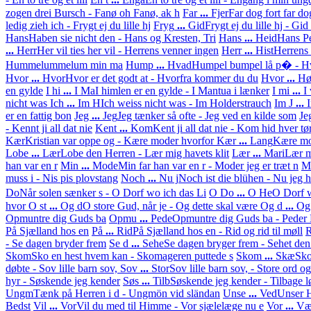
zogen drei Bursch - Fanø oh Fanø, ak h
Far
...
Fjer
Far dog fort far do
ledig zieh ich - Frygt ej du lille hj
Fryg
...
Gid
Frygt ej du lille hj - Gid
Hans
Haben sie nicht den - Hans og Kresten, Tri
Hans
...
Heid
Hans Pe
...
Herr
Her vil ties her vil - Herrens venner ingen
Herr
...
Hist
Herrens 
Hummelummelum min ma
Hump
...
Hvad
Humpel bumpel lå p� - Hv
Hvor
...
Hvor
Hvor er det godt at - Hvorfra kommer du du
Hvor
...
Hø
en gylde
I hi
...
I Ma
I himlen er en gylde - I Mantua i lænker
I mi
...
I
nicht was
Ich
...
Im H
Ich weiss nicht was - Im Holderstrauch
Im J
...
er en fattig bon
Jeg
...
Jeg
Jeg tænker så ofte - Jeg ved en kilde som
Je
- Kennt ji all dat nie
Kent
...
Kom
Kent ji all dat nie - Kom hid hver tør
Kær
Kristian var oppe og - Kære moder hvorfor
Kær
...
Lang
Kære mod
Lobe
...
Lær
Lobe den Herren - Lær mig havets klit
Lær
...
Mari
Lær m
han var en r
Min
...
Mode
Min far han var en r - Moder jeg er træt n
M
muss i - Nis pis plovstang
Noch
...
Nu j
Noch ist die blühen - Nu jeg 
Do
Når solen sænker s - O Dorf wo ich das Li
O Do
...
O He
O Dorf w
hvor
O st
...
Og d
O store Gud, når je - Og dette skal være
Og d
...
Og
Opmuntre dig Guds ba
Opmu
...
Pede
Opmuntre dig Guds ba - Peder K
På Sjælland hos en
På
...
Rid
På Sjælland hos en - Rid og rid til møll
- Se dagen bryder frem
Se d
...
Sehe
Se dagen bryger frem - Sehet de
Skom
Sko en hest hvem kan - Skomageren puttede s
Skom
...
Skæ
Sko
døbte - Sov lille barn sov,
Sov
...
Stor
Sov lille barn sov, - Store ord og
hyr - Søskende jeg kender
Søs
...
Tilb
Søskende jeg kender - Tilbage l
Ungm
Tænk på Herren i d - Ungmön vid sländan
Unse
...
Ved
Unser H
Bedst
Vil
...
Vor
Vil du med til Himme - Vor sjælelæge nu e
Vor
...
Væ