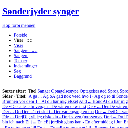
Sønderjyder synger
Hop forbi menuen
Forside
Viser :: ::
Viser
Sangere :: ::
Sangere
Temaer
Indsamlinger
Søg
Baggrund
Sorter efter:
Titel
Sanger
Optagelsestype
Optagelsessted
Sprog
Spro
Sider - Titel:
A ga
...
Ag o
A gad nok veed hvo l - Ag og ro til Sønde
Brunnen vor dem T - At du har mig elsket
At d
...
Bond
At du har mig
De v
Das alte Jahr vergan - De vår en daw i hø
De v
...
Den
De vår en
Der
...
Der
Der står et slot i - Der var engang en ma
Der
...
Det
Der var
Dig
...
Drej
Dig vil jeg elske du - Drej saven (mussemav
Drej
...
Du l
D
bin ich nach
Ej j
...
En e
Ej jordisk glans kan - En eftermiddag i Jun
En
- En to tre og et lill
En t
...
Enga
En to tre og et lill - Engang i min un