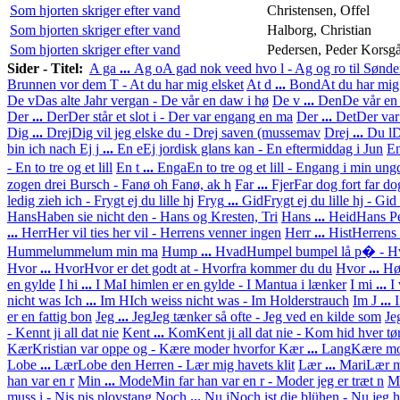
Som hjorten skriger efter vand
Christensen, Offel
Som hjorten skriger efter vand
Halborg, Christian
Som hjorten skriger efter vand
Pedersen, Peder Korsg
Sider - Titel:
A ga
...
Ag o
A gad nok veed hvo l - Ag og ro til Sønde
Brunnen vor dem T - At du har mig elsket
At d
...
Bond
At du har mig
De v
Das alte Jahr vergan - De vår en daw i hø
De v
...
Den
De vår en
Der
...
Der
Der står et slot i - Der var engang en ma
Der
...
Det
Der var
Dig
...
Drej
Dig vil jeg elske du - Drej saven (mussemav
Drej
...
Du l
D
bin ich nach
Ej j
...
En e
Ej jordisk glans kan - En eftermiddag i Jun
En
- En to tre og et lill
En t
...
Enga
En to tre og et lill - Engang i min un
zogen drei Bursch - Fanø oh Fanø, ak h
Far
...
Fjer
Far dog fort far do
ledig zieh ich - Frygt ej du lille hj
Fryg
...
Gid
Frygt ej du lille hj - Gid
Hans
Haben sie nicht den - Hans og Kresten, Tri
Hans
...
Heid
Hans Pe
...
Herr
Her vil ties her vil - Herrens venner ingen
Herr
...
Hist
Herrens 
Hummelummelum min ma
Hump
...
Hvad
Humpel bumpel lå p� - Hv
Hvor
...
Hvor
Hvor er det godt at - Hvorfra kommer du du
Hvor
...
Hø
en gylde
I hi
...
I Ma
I himlen er en gylde - I Mantua i lænker
I mi
...
I
nicht was
Ich
...
Im H
Ich weiss nicht was - Im Holderstrauch
Im J
...
er en fattig bon
Jeg
...
Jeg
Jeg tænker så ofte - Jeg ved en kilde som
Je
- Kennt ji all dat nie
Kent
...
Kom
Kent ji all dat nie - Kom hid hver tør
Kær
Kristian var oppe og - Kære moder hvorfor
Kær
...
Lang
Kære mod
Lobe
...
Lær
Lobe den Herren - Lær mig havets klit
Lær
...
Mari
Lær m
han var en r
Min
...
Mode
Min far han var en r - Moder jeg er træt n
M
muss i - Nis pis plovstang
Noch
...
Nu j
Noch ist die blühen - Nu jeg 