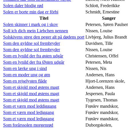
Solen daler blodig rød
Schlott, Frederikke
Solen er borte min dag er förbi
Schmidt, Ernestine
Titel
Sanger
Solen skinner i mark og i skov
Petersen, Søren Paulse
Soll ich dich mein Liebchen nennen
Nissen, Louise
Solskivens streg den peger alt på dødens port
Livbjerg, Julius Brandt
Som den gyldne sol frembryder
Davidsen, Tille
Som den gyldne sol frembryder
Nissen, Louise
Som en lynild der fra østen udgår
Christensen, Offel
Som en lynild der fra Østen udgår
Petersen, Meta
Som en lærke ung i sind
Nissen, Nis
Som en moder ung og øm
Andersen, Hans
Som en rejselysten flåde
Hjort-Lorenzen skole,
Som et skjold mod østens magt
Andersen, Hans
Som et skjold mod østens magt
Jespersen, Paula
Som et skjold mod østens magt
Tygesen, Thomas
Som et værn mod leddiggang
Frøslev mandskor,
Som et værn mod lediggang
Frøslev mandskor,
Som et værn mod lediggang
Frøslev mandskor,
Som forårssolen morgenrød
Duborgskolen,