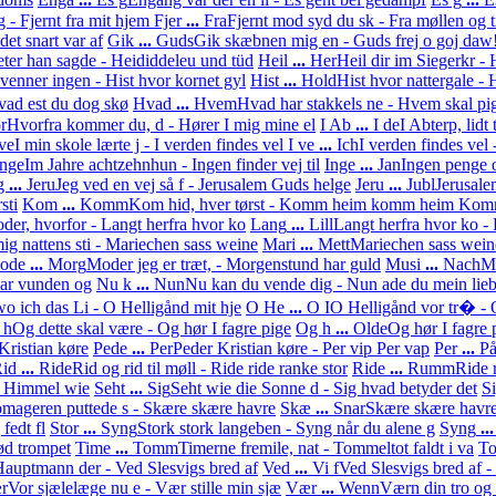
g - Fjernt fra mit hjem
Fjer
...
Fra
Fjernt mod syd du sk - Fra møllen og ti
 det snart var af
Gik
...
Guds
Gik skæbnen mig en - Guds frej o goj daw
ter han sagde - Heididdeleu und tüd
Heil
...
Her
Heil dir im Siegerkr - 
venner ingen - Hist hvor kornet gyl
Hist
...
Hold
Hist hvor nattergale 
ad est du dog skø
Hvad
...
Hvem
Hvad har stakkels ne - Hvem skal pi
r
Hvorfra kommer du, d - Hører I mig mine el
I Ab
...
I de
I Abterp, lidt 
 ve
I min skole lærte j - I verden findes vel
I ve
...
Ich
I verden findes vel 
Inge
Im Jahre achtzehnhun - Ingen finder vej til
Inge
...
Jan
Ingen penge 
g
...
Jeru
Jeg ved en vej så f - Jerusalem Guds helge
Jeru
...
Jubl
Jerusale
sti
Kom
...
Komm
Kom hid, hver tørst - Komm heim komm heim
Kom
er, hvorfor - Langt herfra hvor ko
Lang
...
Lill
Langt herfra hvor ko - 
ig nattens sti - Mariechen sass weine
Mari
...
Mett
Mariechen sass wein
ode
...
Morg
Moder jeg er træt, - Morgenstund har guld
Musi
...
Nach
Mu
har vunden og
Nu k
...
Nun
Nu kan du vende dig - Nun ade du mein lie
o ich das Li - O Helligånd mit hje
O He
...
O I
O Helligånd vor tr� - O
 h
Og dette skal være - Og hør I fagre pige
Og h
...
Olde
Og hør I fagre 
ristian køre
Pede
...
Per
Peder Kristian køre - Per vip Per vap
Per
...
P
Rid
...
Ride
Rid og rid til møll - Ride ride ranke stor
Ride
...
Rumm
Ride 
n Himmel wie
Seht
...
Sig
Seht wie die Sonne d - Sig hvad betyder det
S
mageren puttede s - Skære skære havre
Skæ
...
Snar
Skære skære havre 
 fedt fl
Stor
...
Syng
Stork stork langeben - Syng når du alene g
Syng
..
ød trompet
Time
...
Tomm
Timerne fremile, nat - Tommeltot faldt i va
T
auptmann der - Ved Slesvigs bred af
Ved
...
Vi f
Ved Slesvigs bred af -
r
Vor sjælelæge nu e - Vær stille min sjæ
Vær
...
Wenn
Værn din tro og