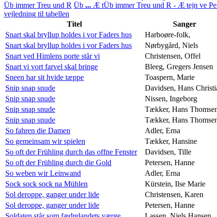
Üb immer Treu und R
Üb
...
Æ t
Üb immer Treu und R - Æ tejn ve Pe
vejledning til tabellen
Titel
Sanger
Snart skal bryllup holdes i vor Faders hus
Harboøre-folk,
Snart skal bryllup holdes i vor Faders hus
Nørbygård, Niels
Snart ved Himlens porte står vi
Christensen, Offel
Snart vi vort farvel skal bringe
Bleeg, Gregers Jensen
Sneen har sit hvide tæppe
Toaspern, Marie
Snip snap snude
Davidsen, Hans Christi
Snip snap snude
Nissen, Ingeborg
Snip snap snude
Tækker, Hans Thomse
Snip snap snude
Tækker, Hans Thomse
So fahren die Damen
Adler, Erna
So gemeinsam wir spielen
Tækker, Hansine
So oft der Frühling durch das offne Fenster
Davidsen, Tille
So oft der Frühling durch die Gold
Petersen, Hanne
So weben wir Leinwand
Adler, Erna
Sock sock sock na Mühlen
Kürstein, Ilse Marie
Sol deroppe, ganger under lide
Christensen, Karen
Sol deroppe, ganger under lide
Petersen, Hanne
Soldaten står som fædrelandets værge
Lassen, Niels Hansen