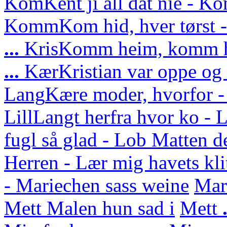
Kom
Kent ji all dat nie - Ko
Komm
Kom hid, hver tørs
...
Kris
Komm heim, komm he
...
Kær
Kristian var oppe o
Lang
Kære moder, hvorfor -
Lill
Langt herfra hvor ko - L
fugl så glad - Lob Matten d
Herren - Lær mig havets kli
- Mariechen sass weine
Mar
Mett Malen hun sad i
Mett
.