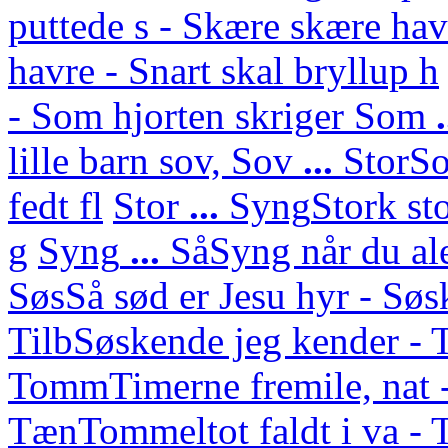
puttede s - Skære skære hav
havre - Snart skal bryllup h
- Som hjorten skriger
Som
lille barn sov,
Sov
...
Stor
So
fedt fl
Stor
...
Syng
Stork st
g
Syng
...
Så
Syng når du ale
Søs
Så sød er Jesu hyr - Sø
Tilb
Søskende jeg kender - 
Tomm
Timerne fremile, nat 
Tæn
Tommeltot faldt i va -