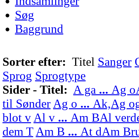
Indsamlinger
Søg
Baggrund
Sorter efter:
Titel
Sanger
Sprog
Sprogtype
Sider - Titel:
A ga
...
Ag o
til Sønder
Ag o
...
Ak,
Ag og
blot v
Al v
...
Am B
Al verd
dem T
Am B
...
At d
Am Bru