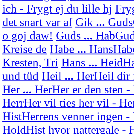
ich - Frygt ej du lille hj
Fry
det snart var af
Gik
...
Guds
o goj daw!
Guds
...
Hab
Gud
Kreise de
Habe
...
Hans
Habe
Kresten, Tri
Hans
...
Heid
Ha
und tüd
Heil
...
Her
Heil dir
Her
...
Her
Her er den sten - 
Herr
Her vil ties her vil - H
Hist
Herrens venner ingen - 
Hold
Hist hvor nattergale 