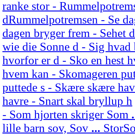
ranke stor - Rummelpotrem
d
Rummelpotremsen - Se da
dagen bryger frem - Sehet
wie die Sonne d - Sig hvad 
hvorfor er d - Sko en hest 
hvem kan - Skomageren put
puttede s - Skære skære hav
havre - Snart skal bryllup h
- Som hjorten skriger
Som
lille barn sov,
Sov
...
Stor
So