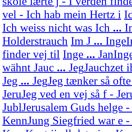
skole lærte j - I verden find
vel - Ich hab mein Hertz i
I
Ich weiss nicht was
Ich
...
I
Holderstrauch
Im J
...
Inge
I
finder vej til
Inge
...
Jan
Ing
wähnt
Jauc
...
Jeg
Jauchzet i
Jeg
...
Jeg
Jeg tænker så ofte
Jeru
Jeg ved en vej så f - J
Jubl
Jerusalem Guds helge - 
Kenn
Jung Siegfried war e - 