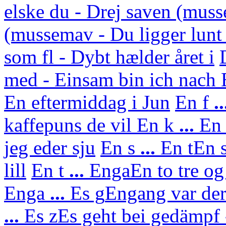
elske du - Drej saven (mus
(mussemav - Du ligger lunt
som fl - Dybt hælder året i
med - Einsam bin ich nach
En eftermiddag i Jun
En f
..
kaffepuns de vil
En k
...
En 
jeg eder sju
En s
...
En t
En s
lill
En t
...
Enga
En to tre og
Enga
...
Es g
Engang var der
...
Es z
Es geht bei gedämpf 