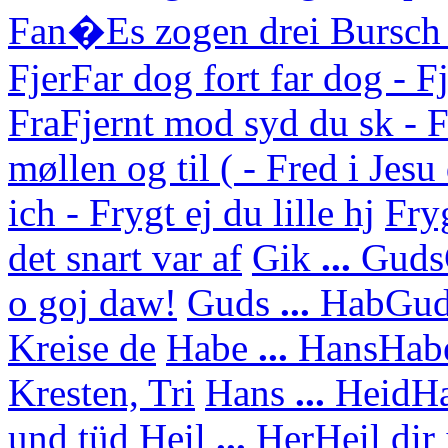
Fan�
Es zogen drei Bursch
Fjer
Far dog fort far dog - F
Fra
Fjernt mod syd du sk - F
møllen og til ( - Fred i Jes
ich - Frygt ej du lille hj
Fry
det snart var af
Gik
...
Guds
o goj daw!
Guds
...
Hab
Gud
Kreise de
Habe
...
Hans
Habe
Kresten, Tri
Hans
...
Heid
Ha
und tüd
Heil
...
Her
Heil dir