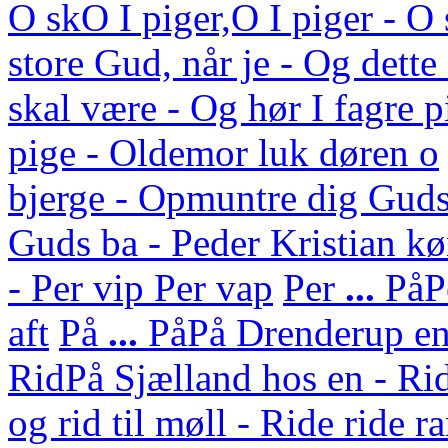
O sk
O I piger,O I piger - 
store Gud, når je - Og dett
skal være - Og hør I fagre p
pige - Oldemor luk døren o
bjerge - Opmuntre dig Guds
Guds ba - Peder Kristian kø
- Per vip Per vap
Per
...
På
P
aft
På
...
På
På Drenderup en 
Rid
På Sjælland hos en - Rid
og rid til møll - Ride ride r