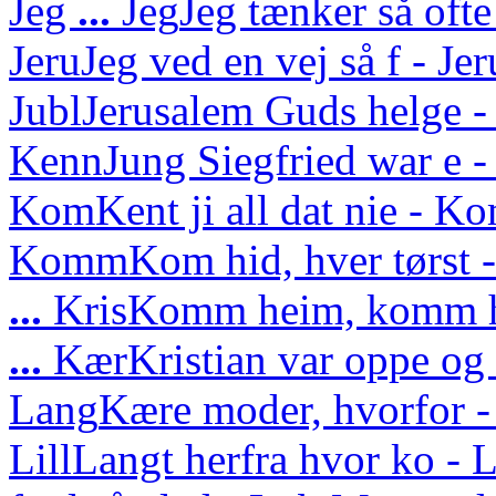
Jeg
...
Jeg
Jeg tænker så ofte
Jeru
Jeg ved en vej så f - J
Jubl
Jerusalem Guds helge - 
Kenn
Jung Siegfried war e - 
Kom
Kent ji all dat nie - Ko
Komm
Kom hid, hver tørs
...
Kris
Komm heim, komm he
...
Kær
Kristian var oppe o
Lang
Kære moder, hvorfor -
Lill
Langt herfra hvor ko - L