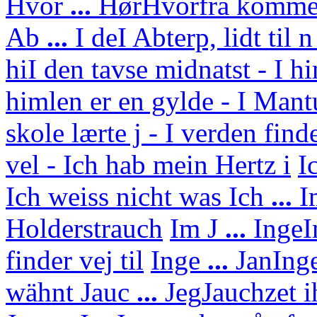
Hvor
...
Hør
Hvorfra kommer
Ab
...
I de
I Abterp, lidt til 
hi
I den tavse midnatst - I h
himlen er en gylde - I Mant
skole lærte j - I verden find
vel - Ich hab mein Hertz i
I
Ich weiss nicht was
Ich
...
I
Holderstrauch
Im J
...
Inge
I
finder vej til
Inge
...
Jan
Ing
wähnt
Jauc
...
Jeg
Jauchzet i