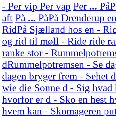
- Per vip Per vap
Per
...
På
P
aft
På
...
På
På Drenderup en 
Rid
På Sjælland hos en - Rid
og rid til møll - Ride ride r
ranke stor - Rummelpotrem
d
Rummelpotremsen - Se da
dagen bryger frem - Sehet
wie die Sonne d - Sig hvad 
hvorfor er d - Sko en hest 
hvem kan - Skomageren put