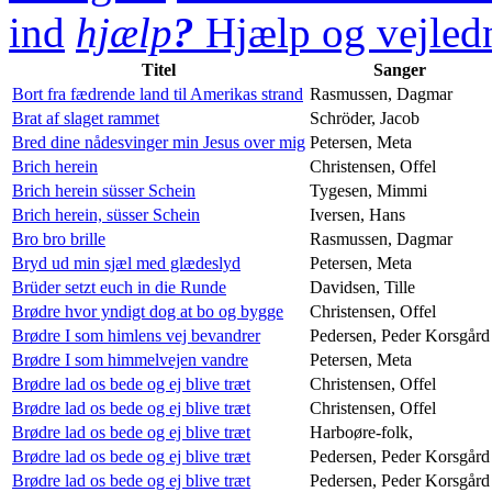
ind
hjælp
?
Hjælp og vejledn
Titel
Sanger
Bort fra fædrende land til Amerikas strand
Rasmussen, Dagmar
Brat af slaget rammet
Schröder, Jacob
Bred dine nådesvinger min Jesus over mig
Petersen, Meta
Brich herein
Christensen, Offel
Brich herein süsser Schein
Tygesen, Mimmi
Brich herein, süsser Schein
Iversen, Hans
Bro bro brille
Rasmussen, Dagmar
Bryd ud min sjæl med glædeslyd
Petersen, Meta
Brüder setzt euch in die Runde
Davidsen, Tille
Brødre hvor yndigt dog at bo og bygge
Christensen, Offel
Brødre I som himlens vej bevandrer
Pedersen, Peder Korsgård
Brødre I som himmelvejen vandre
Petersen, Meta
Brødre lad os bede og ej blive træt
Christensen, Offel
Brødre lad os bede og ej blive træt
Christensen, Offel
Brødre lad os bede og ej blive træt
Harboøre-folk,
Brødre lad os bede og ej blive træt
Pedersen, Peder Korsgård
Brødre lad os bede og ej blive træt
Pedersen, Peder Korsgård