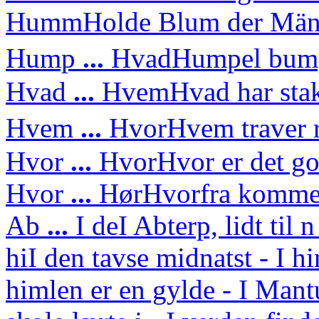
Humm
Holde Blum der Mä
Hump
...
Hvad
Humpel bump
Hvad
...
Hvem
Hvad har sta
Hvem
...
Hvor
Hvem traver 
Hvor
...
Hvor
Hvor er det g
Hvor
...
Hør
Hvorfra kommer
Ab
...
I de
I Abterp, lidt til 
hi
I den tavse midnatst - I h
himlen er en gylde - I Mant