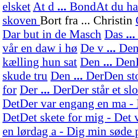
elsket
At d
...
Bond
At du ha
skoven
Bort fra ... Christin
Dar but in de Masch
Das
..
vår en daw i hø
De v
...
De
kælling hun sat
Den
...
Den
skude tru
Den
...
Der
Den sto
for
Der
...
Der
Der står et sl
Det
Der var engang en ma - 
Det
Det skete for mig - Det 
en lørdag a - Dig min søde 