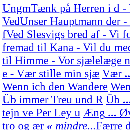
Ungm
Tænk på Herren i d 
Ved
Unser Hauptmann der - 
f
Ved Slesvigs bred af - Vi f
fremad til Kana - Vil du med
til Himme - Vor sjælelæge n
e - Vær stille min sjæ
Vær
.
Wenn ich den Wandere
We
Üb immer Treu und R
Üb
.
tejn ve Per Ley u
Æng
...
Ø
tro og ær
«
mindre...
Færre d