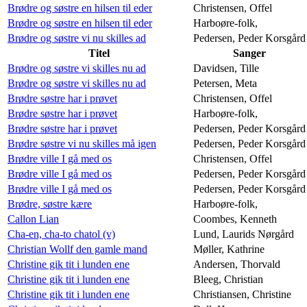
Brødre og søstre en hilsen til eder
Christensen, Offel
Brødre og søstre en hilsen til eder
Harboøre-folk,
Brødre og søstre vi nu skilles ad
Pedersen, Peder Korsgård
Titel
Sanger
Brødre og søstre vi skilles nu ad
Davidsen, Tille
Brødre og søstre vi skilles nu ad
Petersen, Meta
Brødre søstre har i prøvet
Christensen, Offel
Brødre søstre har i prøvet
Harboøre-folk,
Brødre søstre har i prøvet
Pedersen, Peder Korsgård
Brødre søstre vi nu skilles må igen
Pedersen, Peder Korsgård
Brødre ville I gå med os
Christensen, Offel
Brødre ville I gå med os
Pedersen, Peder Korsgård
Brødre ville I gå med os
Pedersen, Peder Korsgård
Brødre, søstre kære
Harboøre-folk,
Callon Lian
Coombes, Kenneth
Cha-en, cha-to chatol (v)
Lund, Laurids Nørgård
Christian Wollf den gamle mand
Møller, Kathrine
Christine gik tit i lunden ene
Andersen, Thorvald
Christine gik tit i lunden ene
Bleeg, Christian
Christine gik tit i lunden ene
Christiansen, Christine