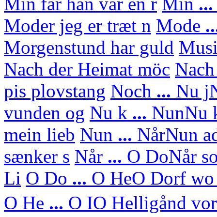
Min far han var en r
Min
..
Moder jeg er træt n
Mode
..
Morgenstund har guld
Mus
Nach der Heimat möc
Nach
pis plovstang
Noch
...
Nu j
N
vunden og
Nu k
...
Nun
Nu 
mein lieb
Nun
...
Når
Nun ad
sænker s
Når
...
O Do
Når so
Li
O Do
...
O He
O Dorf wo 
O He
...
O I
O Helligånd vor 