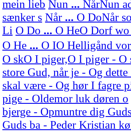
mein lieb
Nun
...
Når
Nun ad
sænker s
Når
...
O Do
Når so
Li
O Do
...
O He
O Dorf wo 
O He
...
O I
O Helligånd vor 
O sk
O I piger,O I piger - 
store Gud, når je - Og dett
skal være - Og hør I fagre p
pige - Oldemor luk døren o
bjerge - Opmuntre dig Guds
Guds ba - Peder Kristian kø