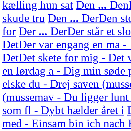
kælling hun sat
Den
...
Den
skude tru
Den
...
Der
Den sto
for
Der
...
Der
Der står et sl
Det
Der var engang en ma - 
Det
Det skete for mig - Det 
en lørdag a - Dig min søde 
elske du - Drej saven (mus
(mussemav - Du ligger lunt
som fl - Dybt hælder året i
med - Einsam bin ich nach