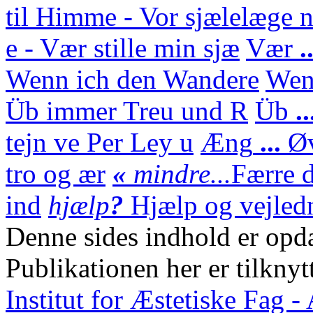
til Himme - Vor sjælelæge n
e - Vær stille min sjæ
Vær
.
Wenn ich den Wandere
We
Üb immer Treu und R
Üb
.
tejn ve Per Ley u
Æng
...
Ø
tro og ær
«
mindre...
Færre d
ind
hjælp
?
Hjælp og vejledn
Denne sides indhold er opda
Publikationen her er tilknyt
Institut for Æstetiske Fag 