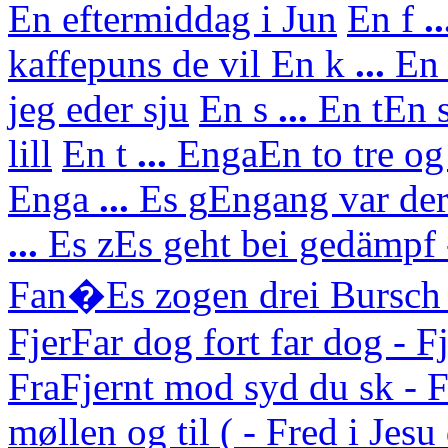
En eftermiddag i Jun
En f
..
kaffepuns de vil
En k
...
En 
jeg eder sju
En s
...
En t
En s
lill
En t
...
Enga
En to tre og
Enga
...
Es g
Engang var der
...
Es z
Es geht bei gedämpf 
Fan�
Es zogen drei Bursch
Fjer
Far dog fort far dog - F
Fra
Fjernt mod syd du sk - F
møllen og til ( - Fred i Jes