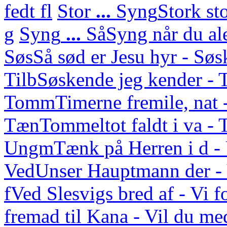
fedt fl
Stor
...
Syng
Stork st
g
Syng
...
Så
Syng når du ale
Søs
Så sød er Jesu hyr - Sø
Tilb
Søskende jeg kender - 
Tomm
Timerne fremile, nat 
Tæn
Tommeltot faldt i va -
Ungm
Tænk på Herren i d 
Ved
Unser Hauptmann der - 
f
Ved Slesvigs bred af - Vi f
fremad til Kana - Vil du med