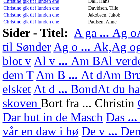
Christine gik tit i lunden ene
Dall, Hans
Christine gik tit i lunden ene
Davidsen, Tille
Christine gik tit i lunden ene
Jakobsen, Jakob
Christine gik tit i lunden ene
Paulsen, Anne
Sider - Titel:
A ga
...
Ag o
til Sønder
Ag o
...
Ak,
Ag og
blot v
Al v
...
Am B
Al verd
dem T
Am B
...
At d
Am Bru
elsket
At d
...
Bond
At du ha
skoven
Bort fra ... Christin
Dar but in de Masch
Das
..
vår en daw i hø
De v
...
De