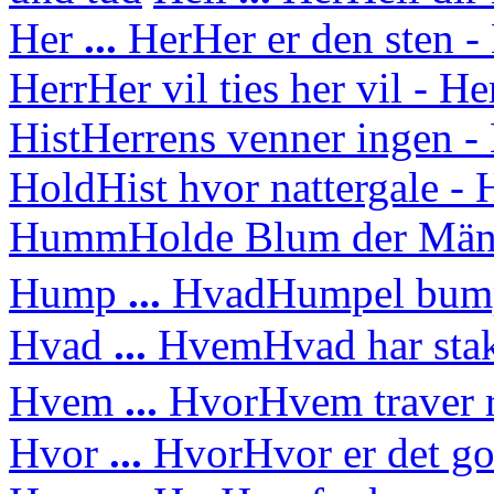
Her
...
Her
Her er den sten - 
Herr
Her vil ties her vil - H
Hist
Herrens venner ingen - 
Hold
Hist hvor nattergale 
Humm
Holde Blum der Mä
Hump
...
Hvad
Humpel bump
Hvad
...
Hvem
Hvad har sta
Hvem
...
Hvor
Hvem traver 
Hvor
...
Hvor
Hvor er det g