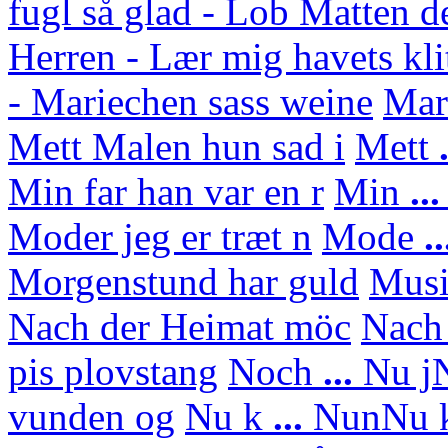
fugl så glad - Lob Matten d
Herren - Lær mig havets kli
- Mariechen sass weine
Mar
Mett Malen hun sad i
Mett
.
Min far han var en r
Min
..
Moder jeg er træt n
Mode
..
Morgenstund har guld
Mus
Nach der Heimat möc
Nach
pis plovstang
Noch
...
Nu j
N
vunden og
Nu k
...
Nun
Nu 