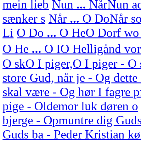
mein lieb
Nun
...
Når
Nun ad
sænker s
Når
...
O Do
Når so
Li
O Do
...
O He
O Dorf wo 
O He
...
O I
O Helligånd vor 
O sk
O I piger,O I piger - 
store Gud, når je - Og dett
skal være - Og hør I fagre p
pige - Oldemor luk døren o
bjerge - Opmuntre dig Guds
Guds ba - Peder Kristian kø