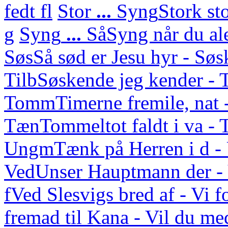
fedt fl
Stor
...
Syng
Stork st
g
Syng
...
Så
Syng når du ale
Søs
Så sød er Jesu hyr - Sø
Tilb
Søskende jeg kender - 
Tomm
Timerne fremile, nat 
Tæn
Tommeltot faldt i va -
Ungm
Tænk på Herren i d 
Ved
Unser Hauptmann der - 
f
Ved Slesvigs bred af - Vi f
fremad til Kana - Vil du med