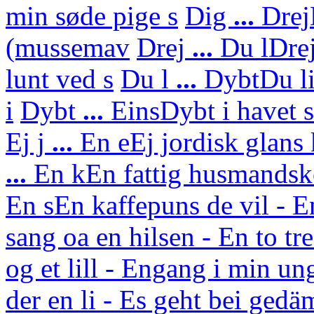
min søde pige s
Dig
...
Drej
(mussemav
Drej
...
Du l
Dre
lunt ved s
Du l
...
Dybt
Du li
i
Dybt
...
Eins
Dybt i havet 
Ej j
...
En e
Ej jordisk glans
...
En k
En fattig husmandsk
En s
En kaffepuns de vil - E
sang oa en hilsen - En to tre 
og et lill - Engang i min u
der en li - Es geht bei gedä