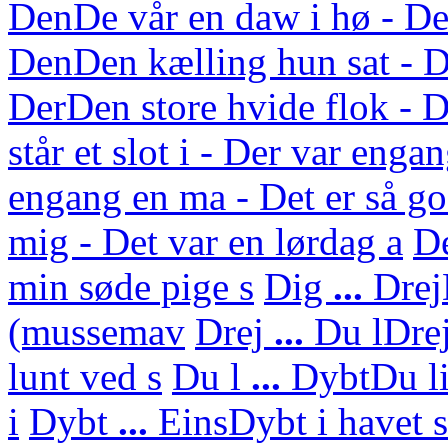
Den
De vår en daw i hø - De
Den
Den kælling hun sat - D
Der
Den store hvide flok - D
står et slot i - Der var enga
engang en ma - Det er så g
mig - Det var en lørdag a
D
min søde pige s
Dig
...
Drej
(mussemav
Drej
...
Du l
Dre
lunt ved s
Du l
...
Dybt
Du li
i
Dybt
...
Eins
Dybt i havet 