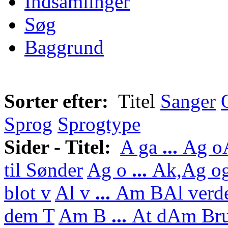
Indsamlinger
Søg
Baggrund
Sorter efter:
Titel
Sanger
Sprog
Sprogtype
Sider - Titel:
A ga
...
Ag o
til Sønder
Ag o
...
Ak,
Ag og
blot v
Al v
...
Am B
Al verd
dem T
Am B
...
At d
Am Bru