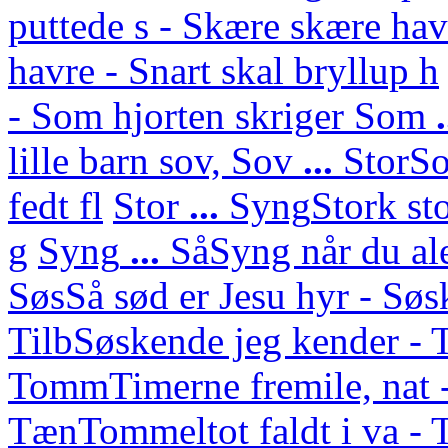
puttede s - Skære skære hav
havre - Snart skal bryllup h
- Som hjorten skriger
Som
lille barn sov,
Sov
...
Stor
So
fedt fl
Stor
...
Syng
Stork st
g
Syng
...
Så
Syng når du ale
Søs
Så sød er Jesu hyr - Sø
Tilb
Søskende jeg kender - 
Tomm
Timerne fremile, nat 
Tæn
Tommeltot faldt i va -