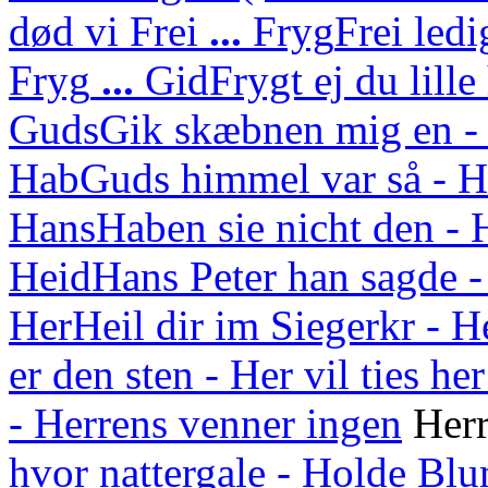
død vi
Frei
...
Fryg
Frei ledi
Fryg
...
Gid
Frygt ej du lille
Guds
Gik skæbnen mig en - 
Hab
Guds himmel var så - H
Hans
Haben sie nicht den - 
Heid
Hans Peter han sagde -
Her
Heil dir im Siegerkr - H
er den sten - Her vil ties her
- Herrens venner ingen
Herr
hvor nattergale - Holde Bl