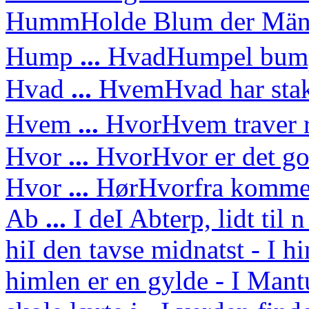
Humm
Holde Blum der Mä
Hump
...
Hvad
Humpel bump
Hvad
...
Hvem
Hvad har sta
Hvem
...
Hvor
Hvem traver 
Hvor
...
Hvor
Hvor er det g
Hvor
...
Hør
Hvorfra kommer
Ab
...
I de
I Abterp, lidt til 
hi
I den tavse midnatst - I h
himlen er en gylde - I Mant