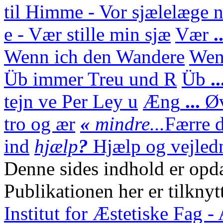
til Himme - Vor sjælelæge n
e - Vær stille min sjæ
Vær
.
Wenn ich den Wandere
We
Üb immer Treu und R
Üb
.
tejn ve Per Ley u
Æng
...
Ø
tro og ær
«
mindre...
Færre d
ind
hjælp
?
Hjælp og vejledn
Denne sides indhold er opda
Publikationen her er tilknyt
Institut for Æstetiske Fag 