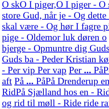
O sk
O I piger,O I piger - 
store Gud, når je - Og dett
skal være - Og hør I fagre p
pige - Oldemor luk døren o
bjerge - Opmuntre dig Guds
Guds ba - Peder Kristian kø
- Per vip Per vap
Per
...
På
P
aft
På
...
På
På Drenderup en 
Rid
På Sjælland hos en - Rid
og rid til møll - Ride ride r