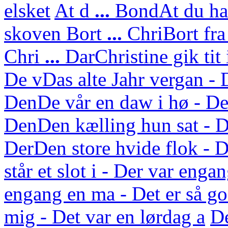
elsket
At d
...
Bond
At du ha
skoven
Bort
...
Chri
Bort fra
Chri
...
Dar
Christine gik tit
De v
Das alte Jahr vergan - 
Den
De vår en daw i hø - De
Den
Den kælling hun sat - D
Der
Den store hvide flok - D
står et slot i - Der var enga
engang en ma - Det er så g
mig - Det var en lørdag a
D