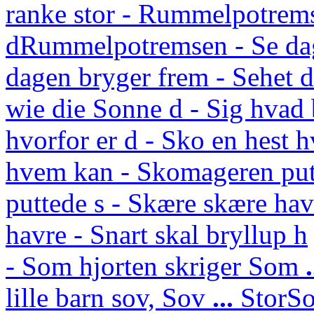
ranke stor - Rummelpotrem
d
Rummelpotremsen - Se da
dagen bryger frem - Sehet
wie die Sonne d - Sig hvad 
hvorfor er d - Sko en hest 
hvem kan - Skomageren put
puttede s - Skære skære hav
havre - Snart skal bryllup h
- Som hjorten skriger
Som
lille barn sov,
Sov
...
Stor
So