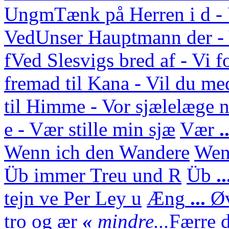
Ungm
Tænk på Herren i d 
Ved
Unser Hauptmann der - 
f
Ved Slesvigs bred af - Vi f
fremad til Kana - Vil du med
til Himme - Vor sjælelæge n
e - Vær stille min sjæ
Vær
.
Wenn ich den Wandere
We
Üb immer Treu und R
Üb
.
tejn ve Per Ley u
Æng
...
Ø
tro og ær
«
mindre...
Færre d