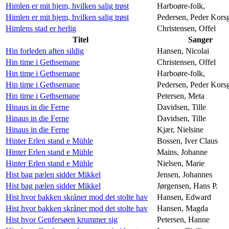
Himlen er mit hjem, hvilken salig trøst
Harboøre-folk,
Himlen er mit hjem, hvilken salig trøst
Pedersen, Peder Kors
Himlens stad er herlig
Christensen, Offel
Titel
Sanger
Hin forleden aften sildig
Hansen, Nicolai
Hin time i Gethsemane
Christensen, Offel
Hin time i Gethsemane
Harboøre-folk,
Hin time i Gethsemane
Pedersen, Peder Kors
Hin time i Gethsemane
Petersen, Meta
Hinaus in die Ferne
Davidsen, Tille
Hinaus in die Ferne
Davidsen, Tille
Hinaus in die Ferne
Kjær, Nielsine
Hinter Erlen stand e Mühle
Bossen, Iver Claus
Hinter Erlen stand e Mühle
Mains, Johanne
Hinter Erlen stand e Mühle
Nielsen, Marie
Hist bag pælen sidder Mikkel
Jensen, Johannes
Hist bag pælen sidder Mikkel
Jørgensen, Hans P.
Hist hvor bakken skråner mod det stolte hav
Hansen, Edward
Hist hvor bakken skråner mod det stolte hav
Hansen, Magda
Hist hvor Genfersøen krummer sig
Petersen, Hanne