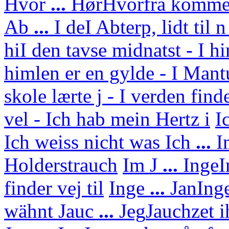
Hvor
...
Hør
Hvorfra kommer
Ab
...
I de
I Abterp, lidt til 
hi
I den tavse midnatst - I h
himlen er en gylde - I Mant
skole lærte j - I verden find
vel - Ich hab mein Hertz i
I
Ich weiss nicht was
Ich
...
I
Holderstrauch
Im J
...
Inge
I
finder vej til
Inge
...
Jan
Ing
wähnt
Jauc
...
Jeg
Jauchzet i