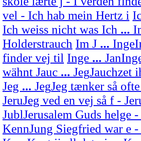
skole lærte j - I verden find
vel - Ich hab mein Hertz i
I
Ich weiss nicht was
Ich
...
I
Holderstrauch
Im J
...
Inge
I
finder vej til
Inge
...
Jan
Ing
wähnt
Jauc
...
Jeg
Jauchzet i
Jeg
...
Jeg
Jeg tænker så ofte
Jeru
Jeg ved en vej så f - J
Jubl
Jerusalem Guds helge - 
Kenn
Jung Siegfried war e - 