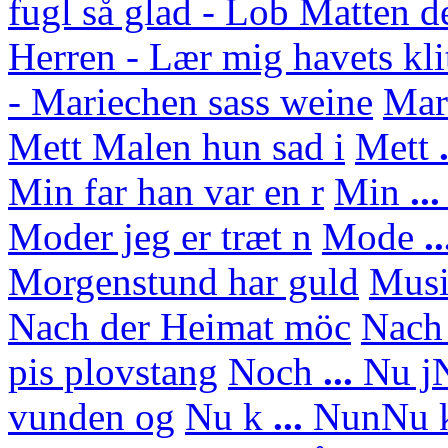
fugl så glad - Lob Matten d
Herren - Lær mig havets kli
- Mariechen sass weine
Mar
Mett Malen hun sad i
Mett
.
Min far han var en r
Min
..
Moder jeg er træt n
Mode
..
Morgenstund har guld
Mus
Nach der Heimat möc
Nach
pis plovstang
Noch
...
Nu j
N
vunden og
Nu k
...
Nun
Nu 