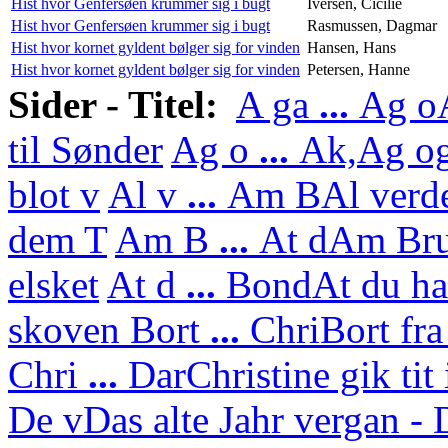
Hist hvor Genfersøen krummer sig i bugt
Iversen, Cicilie
Hist hvor Genfersøen krummer sig i bugt
Rasmussen, Dagmar
Hist hvor kornet gyldent bølger sig for vinden
Hansen, Hans
Hist hvor kornet gyldent bølger sig for vinden
Petersen, Hanne
Sider - Titel:
A ga
...
Ag o
til Sønder
Ag o
...
Ak,
Ag og
blot v
Al v
...
Am B
Al verd
dem T
Am B
...
At d
Am Bru
elsket
At d
...
Bond
At du ha
skoven
Bort
...
Chri
Bort fra
Chri
...
Dar
Christine gik tit
De v
Das alte Jahr vergan - 