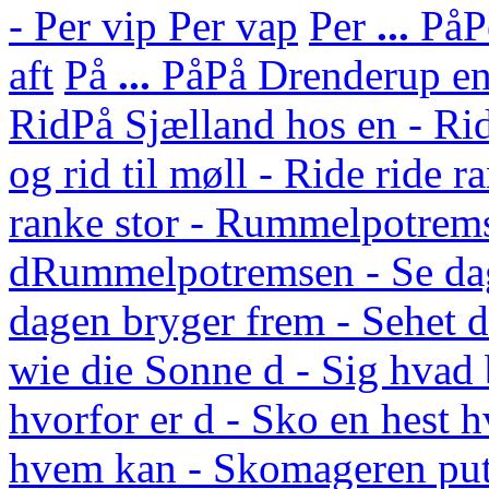
- Per vip Per vap
Per
...
På
P
aft
På
...
På
På Drenderup en 
Rid
På Sjælland hos en - Rid
og rid til møll - Ride ride r
ranke stor - Rummelpotrem
d
Rummelpotremsen - Se da
dagen bryger frem - Sehet
wie die Sonne d - Sig hvad 
hvorfor er d - Sko en hest 
hvem kan - Skomageren put