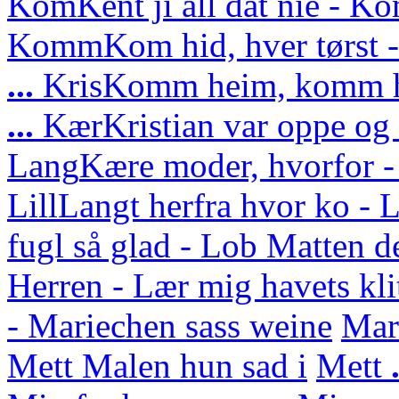
Kom
Kent ji all dat nie - Ko
Komm
Kom hid, hver tørs
...
Kris
Komm heim, komm he
...
Kær
Kristian var oppe o
Lang
Kære moder, hvorfor -
Lill
Langt herfra hvor ko - L
fugl så glad - Lob Matten d
Herren - Lær mig havets kli
- Mariechen sass weine
Mar
Mett Malen hun sad i
Mett
.