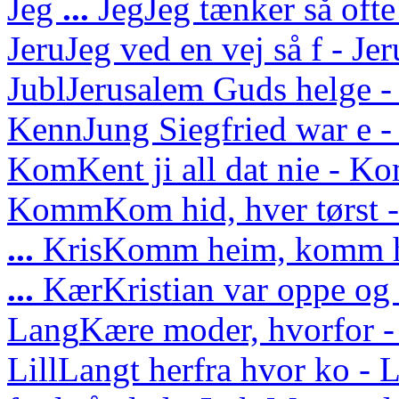
Jeg
...
Jeg
Jeg tænker så ofte
Jeru
Jeg ved en vej så f - J
Jubl
Jerusalem Guds helge - 
Kenn
Jung Siegfried war e - 
Kom
Kent ji all dat nie - Ko
Komm
Kom hid, hver tørs
...
Kris
Komm heim, komm he
...
Kær
Kristian var oppe o
Lang
Kære moder, hvorfor -
Lill
Langt herfra hvor ko - L