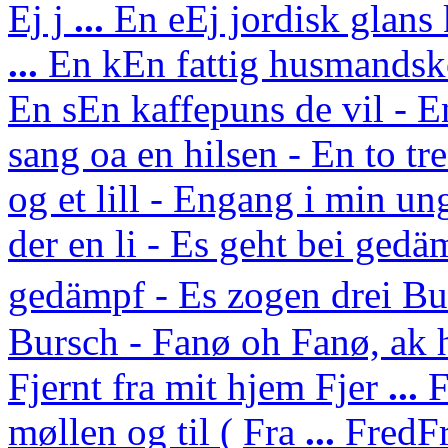
Ej j
...
En e
Ej jordisk glans
...
En k
En fattig husmandsk
En s
En kaffepuns de vil - E
sang oa en hilsen - En to tre 
og et lill - Engang i min u
der en li - Es geht bei gedä
gedämpf - Es zogen drei Bu
Bursch - Fanø oh Fanø, ak 
Fjernt fra mit hjem
Fjer
...
F
møllen og til (
Fra
...
Fred
Fr