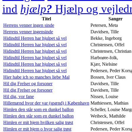
ind
hjælp
?
Hjælp og vejledn
Titel
Sanger
Herrens venner ingen sinde
Petersen, Meta
Herrens venner ingensinde
Davidsen, Tille
Hidindtil Herren har hjulpet så vel
Bekke, Ingeborg
Hidindtil Herren har hjulpet så vel
Christensen, Offel
Hidindtil Herren har hjulpet så vel
Christensen, Christian
Hidindtil Herren har hjulpet så vel
Harboøre-folk,
Hidindtil Herren har hjulpet så vel
Kjær, Nielsine
Hidindtil Herren har hjulpet så vel
Pedersen, Peder Kors
Hier habe ich so manches liebe Mal
Bossen, Iver Claus
Hil dig Frelser og forsoner
Davidsen, Tille
Hil dig Frelser og forsoner
Davidsen, Tille
Hil dig, vor fane
Nissen, Louise
Hillemænd hvor der var (spænd) i København
Mathiessen, Mathias
Himlen den står som en dunkel ballon
Scheller, Louise Marg
Himlen den står som en dunkel ballon
Weibeck, Mathilde
Himlen er mit hjem hvilken salig trøst
Christensen, Offel
Himlen er mit hjem o hvor salig trøst
Pedersen, Peder Kors