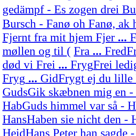
gedämpf - Es zogen drei Bu
Bursch - Fanø oh Fanø, ak 
Fjernt fra mit hjem
Fjer
...
F
møllen og til (
Fra
...
Fred
Fr
død vi
Frei
...
Fryg
Frei ledi
Fryg
...
Gid
Frygt ej du lille
Guds
Gik skæbnen mig en - 
Hab
Guds himmel var så - H
Hans
Haben sie nicht den - 
Heid
Hans Peter han sagde -