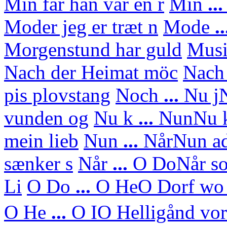
Min far han var en r
Min
..
Moder jeg er træt n
Mode
..
Morgenstund har guld
Mus
Nach der Heimat möc
Nach
pis plovstang
Noch
...
Nu j
N
vunden og
Nu k
...
Nun
Nu 
mein lieb
Nun
...
Når
Nun ad
sænker s
Når
...
O Do
Når so
Li
O Do
...
O He
O Dorf wo 
O He
...
O I
O Helligånd vor 