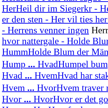
Her
Heil dir im Siegerkr - H
er den sten - Her vil ties her
- Herrens venner ingen
Herr
hvor nattergale - Holde Bl
Humm
Holde Blum der Mä
Hump
...
Hvad
Humpel bump
Hvad
...
Hvem
Hvad har sta
Hvem
...
Hvor
Hvem traver 
Hvor
...
Hvor
Hvor er det g