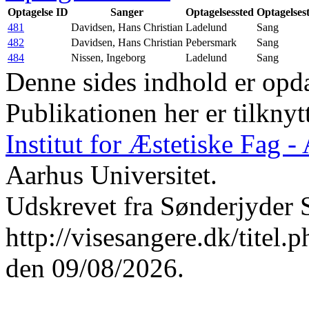
Optagelse ID
Sanger
Optagelsessted
Optagelses
481
Davidsen, Hans Christian
Ladelund
Sang
482
Davidsen, Hans Christian
Pebersmark
Sang
484
Nissen, Ingeborg
Ladelund
Sang
Denne sides indhold er opda
Publikationen her er tilknyt
Institut for Æstetiske Fag 
Aarhus Universitet.
Udskrevet fra Sønderjyder 
http://visesangere.dk/t
den 09/08/2026.