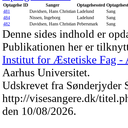
Optagelse ID
Sanger
Optagelsessted
Optagelses
481
Davidsen, Hans Christian
Ladelund
Sang
484
Nissen, Ingeborg
Ladelund
Sang
482
Davidsen, Hans Christian
Pebersmark
Sang
Denne sides indhold er opda
Publikationen her er tilknyt
Institut for Æstetiske Fag 
Aarhus Universitet.
Udskrevet fra Sønderjyder 
http://visesangere.dk/t
den 10/08/2026.