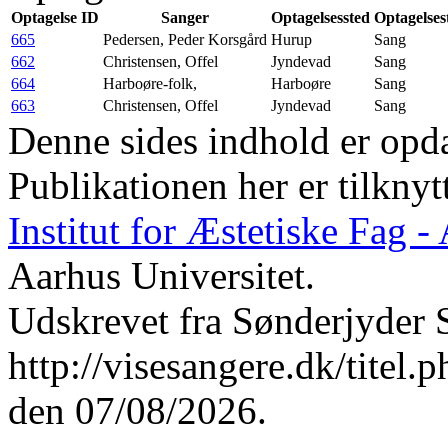
Optagelse ID
Sanger
Optagelsessted
Optagelses
665
Pedersen, Peder Korsgård
Hurup
Sang
662
Christensen, Offel
Jyndevad
Sang
664
Harboøre-folk,
Harboøre
Sang
663
Christensen, Offel
Jyndevad
Sang
Denne sides indhold er opda
Publikationen her er tilknyt
Institut for Æstetiske Fag 
Aarhus Universitet.
Udskrevet fra Sønderjyder 
http://visesangere.dk/t
den 07/08/2026.