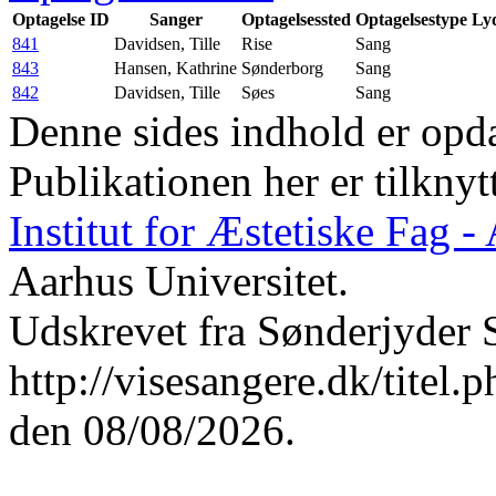
Optagelse ID
Sanger
Optagelsessted
Optagelsestype
Lyd
841
Davidsen, Tille
Rise
Sang
843
Hansen, Kathrine
Sønderborg
Sang
842
Davidsen, Tille
Søes
Sang
Denne sides indhold er opda
Publikationen her er tilknyt
Institut for Æstetiske Fag 
Aarhus Universitet.
Udskrevet fra Sønderjyder 
http://visesangere.dk/t
den 08/08/2026.