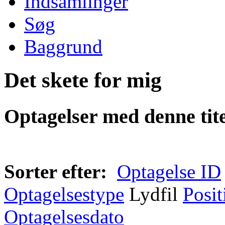
Indsamlinger
Søg
Baggrund
Det skete for mig
Optagelser med denne tite
Sorter efter:
Optagelse ID
Optagelsestype
Lydfil
Posit
Optagelsesdato