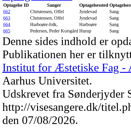
Optagelse ID
Sanger
Optagelsessted
Optagelses
662
Christensen, Offel
Jyndevad
Sang
663
Christensen, Offel
Jyndevad
Sang
664
Harboøre-folk,
Harboøre
Sang
665
Pedersen, Peder Korsgård
Hurup
Sang
Denne sides indhold er opda
Publikationen her er tilknyt
Institut for Æstetiske Fag 
Aarhus Universitet.
Udskrevet fra Sønderjyder 
http://visesangere.dk/t
den 07/08/2026.