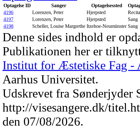
Optagelse ID
Sanger
Optagelsessted
Optag
4196
Lorenzen, Peter
Hjerpsted
Recita
4197
Lorenzen, Peter
Hjerpsted
Sang
4198
Scheller, Louise Margrethe
Itzehoe-Neumünster
Sang
Denne sides indhold er opda
Publikationen her er tilknyt
Institut for Æstetiske Fag 
Aarhus Universitet.
Udskrevet fra Sønderjyder 
http://visesangere.dk/ti
den 07/08/2026.