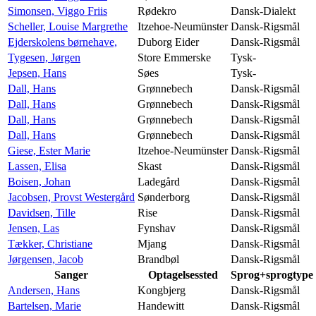
Simonsen, Viggo Friis
Rødekro
Dansk-Dialekt
Scheller, Louise Margrethe
Itzehoe-Neumünster
Dansk-Rigsmål
Ejderskolens børnehave,
Duborg Eider
Dansk-Rigsmål
Tygesen, Jørgen
Store Emmerske
Tysk-
Jepsen, Hans
Søes
Tysk-
Dall, Hans
Grønnebech
Dansk-Rigsmål
Dall, Hans
Grønnebech
Dansk-Rigsmål
Dall, Hans
Grønnebech
Dansk-Rigsmål
Dall, Hans
Grønnebech
Dansk-Rigsmål
Giese, Ester Marie
Itzehoe-Neumünster
Dansk-Rigsmål
Lassen, Elisa
Skast
Dansk-Rigsmål
Boisen, Johan
Ladegård
Dansk-Rigsmål
Jacobsen, Provst Westergård
Sønderborg
Dansk-Rigsmål
Davidsen, Tille
Rise
Dansk-Rigsmål
Jensen, Las
Fynshav
Dansk-Rigsmål
Tækker, Christiane
Mjang
Dansk-Rigsmål
Jørgensen, Jacob
Brandbøl
Dansk-Rigsmål
Sanger
Optagelsessted
Sprog+sprogtype
Andersen, Hans
Kongbjerg
Dansk-Rigsmål
Bartelsen, Marie
Handewitt
Dansk-Rigsmål