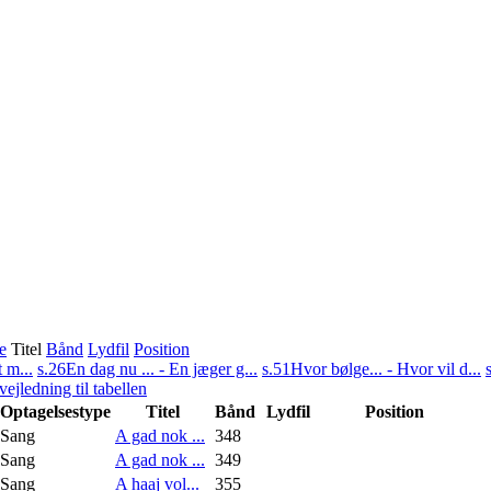
e
Titel
Bånd
Lydfil
Position
 m...
s.26
En dag nu ... - En jæger g...
s.51
Hvor bølge... - Hvor vil d...
ejledning til tabellen
Optagelsestype
Titel
Bånd
Lydfil
Position
Sang
A gad nok ...
348
Sang
A gad nok ...
349
Sang
A haaj vol...
355