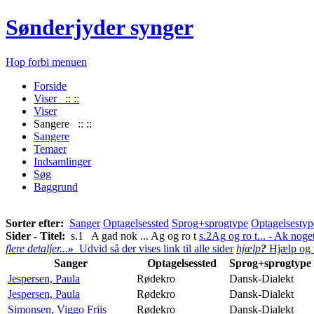
Sønderjyder synger
Hop forbi menuen
Forside
Viser :: ::
Viser
Sangere :: ::
Sangere
Temaer
Indsamlinger
Søg
Baggrund
Sorter efter:
Sanger
Optagelsessted
Sprog+sprogtype
Optagelsestyp
Sider - Titel:
s.1 A gad nok ... Ag og ro t
s.2
Ag og ro t... - Ak noget
flere detaljer...
»
Udvid så der vises link til alle sider
hjælp
?
Hjælp og v
Sanger
Optagelsessted
Sprog+sprogtype
Jespersen, Paula
Rødekro
Dansk-Dialekt
Jespersen, Paula
Rødekro
Dansk-Dialekt
Simonsen, Viggo Friis
Rødekro
Dansk-Dialekt