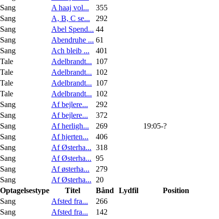
Sang
A haaj vol...
355
Sang
A, B, C se...
292
Sang
Abel Spend...
44
Sang
Abendruhe ...
61
Sang
Ach bleib ...
401
Tale
Adelbrandt...
107
Tale
Adelbrandt...
102
Tale
Adelbrandt...
107
Tale
Adelbrandt...
102
Sang
Af bejlere...
292
Sang
Af bejlere...
372
Sang
Af herligh...
269
19:05-?
Sang
Af hjerten...
406
Sang
Af Østerha...
318
Sang
Af Østerha...
95
Sang
Af østerha...
279
Sang
Af Østerha...
20
Optagelsestype
Titel
Bånd
Lydfil
Position
Sang
Afsted fra...
266
Sang
Afsted fra...
142