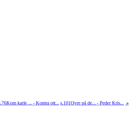
s.76
Kom karle ... - Kontra ott...
s.101
Ovre på de... - Peder Kris...
»