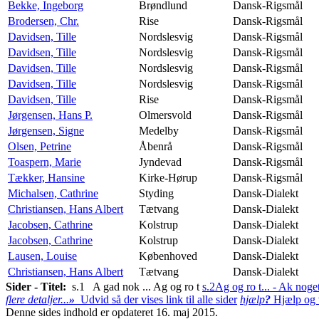
Bekke, Ingeborg
Brøndlund
Dansk-Rigsmål
Brodersen, Chr.
Rise
Dansk-Rigsmål
Davidsen, Tille
Nordslesvig
Dansk-Rigsmål
Davidsen, Tille
Nordslesvig
Dansk-Rigsmål
Davidsen, Tille
Nordslesvig
Dansk-Rigsmål
Davidsen, Tille
Nordslesvig
Dansk-Rigsmål
Davidsen, Tille
Rise
Dansk-Rigsmål
Jørgensen, Hans P.
Olmersvold
Dansk-Rigsmål
Jørgensen, Signe
Medelby
Dansk-Rigsmål
Olsen, Petrine
Åbenrå
Dansk-Rigsmål
Toaspern, Marie
Jyndevad
Dansk-Rigsmål
Tækker, Hansine
Kirke-Hørup
Dansk-Rigsmål
Michalsen, Cathrine
Styding
Dansk-Dialekt
Christiansen, Hans Albert
Tætvang
Dansk-Dialekt
Jacobsen, Cathrine
Kolstrup
Dansk-Dialekt
Jacobsen, Cathrine
Kolstrup
Dansk-Dialekt
Lausen, Louise
Københoved
Dansk-Dialekt
Christiansen, Hans Albert
Tætvang
Dansk-Dialekt
Sider - Titel:
s.1 A gad nok ... Ag og ro t
s.2
Ag og ro t... - Ak noget
flere detaljer...
»
Udvid så der vises link til alle sider
hjælp
?
Hjælp og v
Denne sides indhold er opdateret 16. maj 2015.