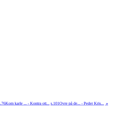
s.76
Kom karle ... - Kontra ott...
s.101
Ovre på de... - Peder Kris...
»