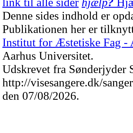
link til alle sider
hjælp
?
Hjæ
Denne sides indhold er opda
Publikationen her er tilknyt
Institut for Æstetiske Fag 
Aarhus Universitet.
Udskrevet fra Sønderjyder 
http://visesangere.dk/sa
den 07/08/2026.