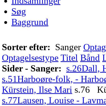
Indsamlinger
Søg
Baggrund
Sorter efter:
Sanger
Optag
Optagelsestype
Titel
Bånd
Sider - Sanger:
s.26
Dall, 
s.51
Harboøre-folk, - Harbo
Kürstein, Ilse Mari
s.76 Kür
s.77
Lausen, Louise - Lavma