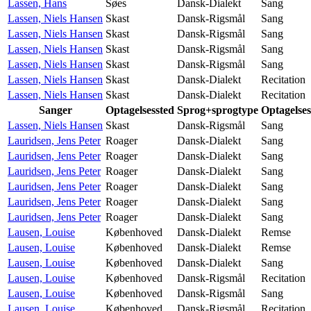
Lassen, Hans
Søes
Dansk-Dialekt
Sang
Lassen, Niels Hansen
Skast
Dansk-Rigsmål
Sang
Lassen, Niels Hansen
Skast
Dansk-Rigsmål
Sang
Lassen, Niels Hansen
Skast
Dansk-Rigsmål
Sang
Lassen, Niels Hansen
Skast
Dansk-Rigsmål
Sang
Lassen, Niels Hansen
Skast
Dansk-Dialekt
Recitation
Lassen, Niels Hansen
Skast
Dansk-Dialekt
Recitation
Sanger
Optagelsessted
Sprog+sprogtype
Optagelse
Lassen, Niels Hansen
Skast
Dansk-Rigsmål
Sang
Lauridsen, Jens Peter
Roager
Dansk-Dialekt
Sang
Lauridsen, Jens Peter
Roager
Dansk-Dialekt
Sang
Lauridsen, Jens Peter
Roager
Dansk-Dialekt
Sang
Lauridsen, Jens Peter
Roager
Dansk-Dialekt
Sang
Lauridsen, Jens Peter
Roager
Dansk-Dialekt
Sang
Lauridsen, Jens Peter
Roager
Dansk-Dialekt
Sang
Lausen, Louise
Københoved
Dansk-Dialekt
Remse
Lausen, Louise
Københoved
Dansk-Dialekt
Remse
Lausen, Louise
Københoved
Dansk-Dialekt
Sang
Lausen, Louise
Københoved
Dansk-Rigsmål
Recitation
Lausen, Louise
Københoved
Dansk-Rigsmål
Sang
Lausen, Louise
Københoved
Dansk-Rigsmål
Recitation