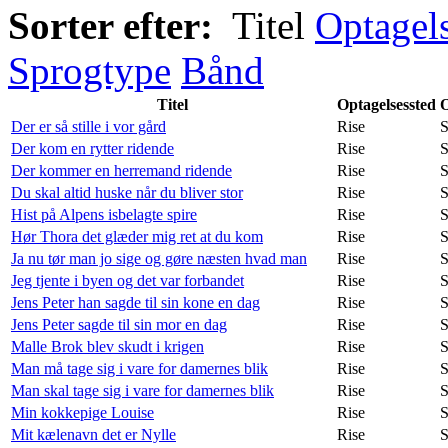
Sorter efter:
Titel
Optagel
Sprogtype
Bånd
Titel
Optagelsessted
O
Der er så stille i vor gård
Rise
S
Der kom en rytter ridende
Rise
S
Der kommer en herremand ridende
Rise
S
Du skal altid huske når du bliver stor
Rise
S
Hist på Alpens isbelagte spire
Rise
S
Hør Thora det glæder mig ret at du kom
Rise
S
Ja nu tør man jo sige og gøre næsten hvad man
Rise
S
Jeg tjente i byen og det var forbandet
Rise
S
Jens Peter han sagde til sin kone en dag
Rise
S
Jens Peter sagde til sin mor en dag
Rise
S
Malle Brok blev skudt i krigen
Rise
S
Man må tage sig i vare for damernes blik
Rise
S
Man skal tage sig i vare for damernes blik
Rise
S
Min kokkepige Louise
Rise
S
Mit kælenavn det er Nylle
Rise
S