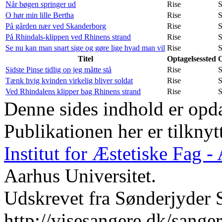
Når bøgen springer ud
Rise
S
O hør min lille Bertha
Rise
S
På gården nær ved Skanderborg
Rise
S
På Rhindals-klippen ved Rhinens strand
Rise
S
Se nu kan man snart sige og gøre lige hvad man vil
Rise
S
Titel
Optagelsessted
O
Sidste Pinse tidlig op jeg måtte stå
Rise
S
Tænk hvig kvinden virkelig bliver soldat
Rise
S
Ved Rhindalens klipper bag Rhinens strand
Rise
S
Denne sides indhold er opda
Publikationen her er tilknyt
Institut for Æstetiske Fag 
Aarhus Universitet.
Udskrevet fra Sønderjyder 
http://visesangere.dk/san