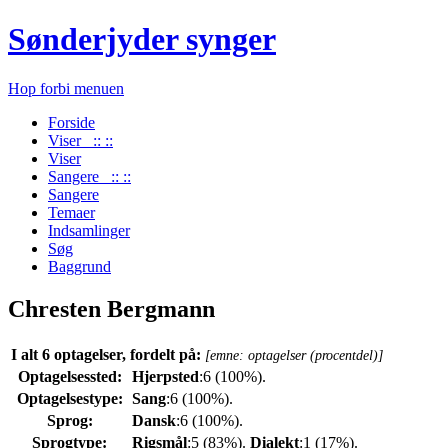
Sønderjyder synger
Hop forbi menuen
Forside
Viser :: ::
Viser
Sangere :: ::
Sangere
Temaer
Indsamlinger
Søg
Baggrund
Chresten Bergmann
I alt 6 optagelser, fordelt på:
[emne: optagelser (procentdel)]
Optagelsessted:
Hjerpsted
:6 (100%).
Optagelsestype:
Sang
:6 (100%).
Sprog:
Dansk
:6 (100%).
Sprogtype:
Rigsmål
:5 (83%).
Dialekt
:1 (17%).