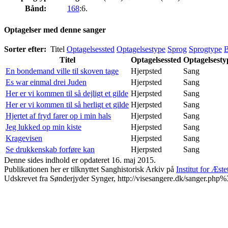
Bånd:
168
:6.
Optagelser med denne sanger
Sorter efter:
Titel
Optagelsessted
Optagelsestype
Sprog
Sprogtype
Titel
Optagelsessted
Optagelsesty
En bondemand ville til skoven tage
Hjerpsted
Sang
Es war einmal drei Juden
Hjerpsted
Sang
Her er vi kommen til så dejligt et gilde
Hjerpsted
Sang
Her er vi kommen til så herligt et gilde
Hjerpsted
Sang
Hjertet af fryd farer op i min hals
Hjerpsted
Sang
Jeg lukked op min kiste
Hjerpsted
Sang
Kragevisen
Hjerpsted
Sang
Se drukkenskab forføre kan
Hjerpsted
Sang
Denne sides indhold er opdateret 16. maj 2015.
Publikationen her er tilknyttet Sanghistorisk Arkiv på
Institut for Æst
Udskrevet fra Sønderjyder Synger, http://visesangere.dk/sanger.