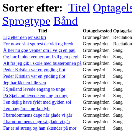
Sorter efter:
Titel
Optagel
Sprogtype
Bånd
Titel
Optagelsessted
Optagels
Lig etter den jer sist kri
Grønnegården
Recitation
For nowe sint spurest de vidt og bredt
Grønnegården
Recitation
Å hør nu goe venner om I ve gi en pæl
Grønnegården
Sang
Og hør I mine venner om I vil gien pægl
Grønnegården
Sang
Alt fra jeg gik i skole med busseronnen på
Grønnegården
Sang
Peder Kristian var en yngling flot
Grønnegård
Sang
Peder Kristian var en yndling flot
Grønnegård
Sang
Jeg har fået en lille ven
Grønnegården
Sang
I Sjælland levede engang to unge
Grønnegård
Sang
På Sjælland levede engang to unge
Grønnegård
Sang
I en dejlig have fyldt med gylden sol
Grønnegården
Sang
I en baggårds mørke dyb
Grønnegården
Sang
I barndommens dage når glade vi går
Grønnegården
Sang
I barndommens dage så glade vi går
Grønnegården
Sang
Far er så streng og han skænder på mor
Grønnegård
Sang