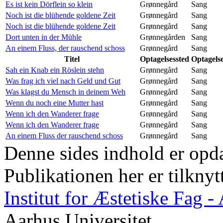
Es ist kein Dörflein so klein
Grønnegård
Sang
Noch ist die blühende goldene Zeit
Grønnegård
Sang
Noch ist die blühende goldene Zeit
Grønnegård
Sang
Dort unten in der Mühle
Grønnegården
Sang
An einem Fluss, der rauschend schoss
Grønnegård
Sang
Titel
Optagelsessted
Optagels
Sah ein Knab ein Röslein stehn
Grønnegård
Sang
Was frag ich viel nach Geld und Gut
Grønnegård
Sang
Was klagst du Mensch in deinem Weh
Grønnegård
Sang
Wenn du noch eine Mutter hast
Grønnegård
Sang
Wenn ich den Wanderer frage
Grønnegård
Sang
Wenn ich den Wanderer frage
Grønnegård
Sang
An einem Fluss der rauschend schoss
Grønnegård
Sang
Denne sides indhold er opda
Publikationen her er tilknyt
Institut for Æstetiske Fag 
Aarhus Universitet.