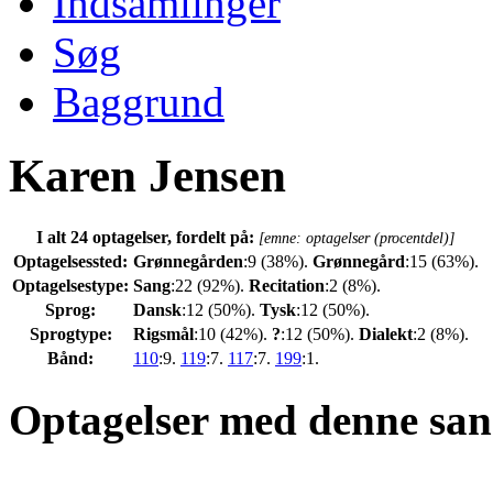
Indsamlinger
Søg
Baggrund
Karen Jensen
I alt 24 optagelser, fordelt på:
[emne: optagelser (procentdel)]
Optagelsessted:
Grønnegården
:9 (38%).
Grønnegård
:15 (63%).
Optagelsestype:
Sang
:22 (92%).
Recitation
:2 (8%).
Sprog:
Dansk
:12 (50%).
Tysk
:12 (50%).
Sprogtype:
Rigsmål
:10 (42%).
?
:12 (50%).
Dialekt
:2 (8%).
Bånd:
110
:9.
119
:7.
117
:7.
199
:1.
Optagelser med denne san