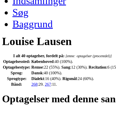
Indsamlinger
Søg
Baggrund
Louise Lausen
I alt 40 optagelser, fordelt på:
[emne: optagelser (procentdel)]
Optagelsessted:
Københoved
:40 (100%).
Optagelsestype:
Remse
:22 (55%).
Sang
:12 (30%).
Recitation
:6 (1
Sprog:
Dansk
:40 (100%).
Sprogtype:
Dialekt
:16 (40%).
Rigsmål
:24 (60%).
Bånd:
268
:29.
267
:11.
Optagelser med denne san