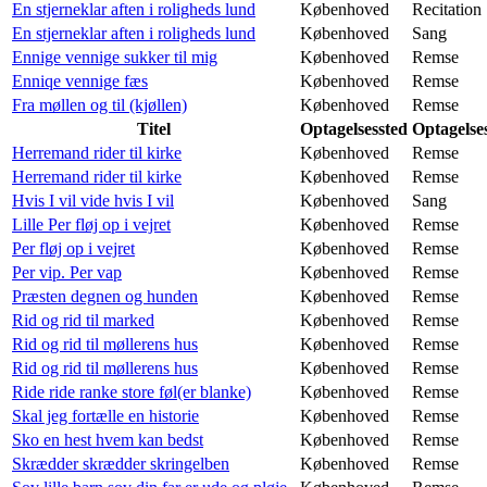
En stjerneklar aften i roligheds lund
Københoved
Recitation
En stjerneklar aften i roligheds lund
Københoved
Sang
Ennige vennige sukker til mig
Københoved
Remse
Enniqe vennige fæs
Københoved
Remse
Fra møllen og til (kjøllen)
Københoved
Remse
Titel
Optagelsessted
Optagelse
Herremand rider til kirke
Københoved
Remse
Herremand rider til kirke
Københoved
Remse
Hvis I vil vide hvis I vil
Københoved
Sang
Lille Per fløj op i vejret
Københoved
Remse
Per fløj op i vejret
Københoved
Remse
Per vip. Per vap
Københoved
Remse
Præsten degnen og hunden
Københoved
Remse
Rid og rid til marked
Københoved
Remse
Rid og rid til møllerens hus
Københoved
Remse
Rid og rid til møllerens hus
Københoved
Remse
Ride ride ranke store føl(er blanke)
Københoved
Remse
Skal jeg fortælle en historie
Københoved
Remse
Sko en hest hvem kan bedst
Københoved
Remse
Skrædder skrædder skringelben
Københoved
Remse