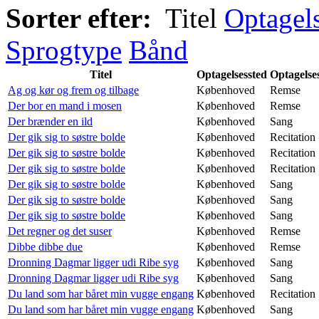
Sorter efter:
Titel
Optagel
Sprogtype
Bånd
Titel
Optagelsessted
Optagelse
Ag og kør og frem og tilbage
Københoved
Remse
Der bor en mand i mosen
Københoved
Remse
Der brænder en ild
Københoved
Sang
Der gik sig to søstre bolde
Københoved
Recitation
Der gik sig to søstre bolde
Københoved
Recitation
Der gik sig to søstre bolde
Københoved
Recitation
Der gik sig to søstre bolde
Københoved
Sang
Der gik sig to søstre bolde
Københoved
Sang
Der gik sig to søstre bolde
Københoved
Sang
Det regner og det suser
Københoved
Remse
Dibbe dibbe due
Københoved
Remse
Dronning Dagmar ligger udi Ribe syg
Københoved
Sang
Dronning Dagmar ligger udi Ribe syg
Københoved
Sang
Du land som har båret min vugge engang
Københoved
Recitation
Du land som har båret min vugge engang
Københoved
Sang