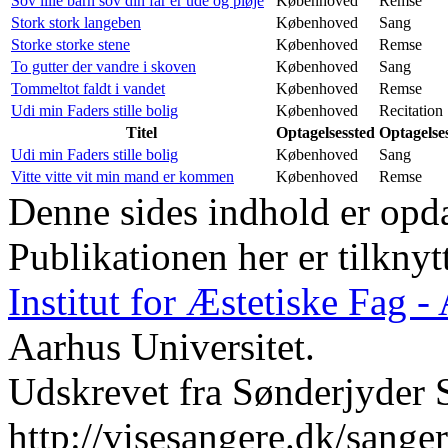
Sov lille barn sov din far er ude og pløje
Københoved
Remse
Stork stork langeben
Københoved
Sang
Storke storke stene
Københoved
Remse
To gutter der vandre i skoven
Københoved
Sang
Tommeltot faldt i vandet
Københoved
Remse
Udi min Faders stille bolig
Københoved
Recitation
Titel
Optagelsessted
Optagelse
Udi min Faders stille bolig
Københoved
Sang
Vitte vitte vit min mand er kommen
Københoved
Remse
Denne sides indhold er opda
Publikationen her er tilknyt
Institut for Æstetiske Fag 
Aarhus Universitet.
Udskrevet fra Sønderjyder 
http://visesangere.dk/san