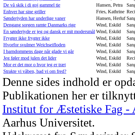
De vå skik i di goj gammel tie
Hansen, Petra
San
Enhver har sine griller
Fries, Kathrine
Reci
Sønderjyden har underlige vaner
Hansen, Herluf
San
Dengang sorgen ramte Danmarks rige
Wind, Eskild
San
En sønderjyde er jeg og dansk er mit modersmål
Wind, Eskild
San
Frygter ikke frygter ikke
Wind, Eskild
San
Hvorfor svulmer Weichseifloden
Wind, Eskild
San
I barndommens dage når glade vi går
Wind, Eskild
San
Jeg føler mod julen det lider
Wind, Eskild
Reci
Mor er det mor o hvor jeg er træt
Wind, Eskild
San
Strakte vi våben, bad vi om fred?
Wind, Eskild
San
Denne sides indhold er opda
Publikationen her er tilknyt
Institut for Æstetiske Fag 
Aarhus Universitet.