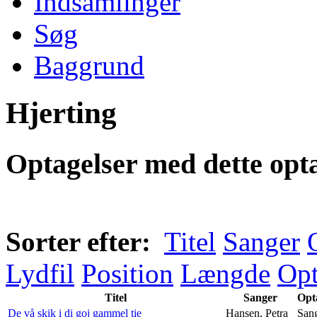
Indsamlinger
Søg
Baggrund
Hjerting
Optagelser med dette opta
Sorter efter:
Titel
Sanger
Lydfil
Position
Længde
Opt
Titel
Sanger
Opt
De vå skik i di goj gammel tie
Hansen, Petra
San